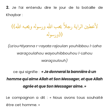
2.
Je l’ai entendu dire le jour de la bataille de
Khaybar :
((لأعطين الراية رجلاً يحب الله ورسوله ويحبه الله
ورسوله))
(La’ou^tiyanna r-rayata rajoulan youhibbou l-Laha
waraçoulahou wayouhibbouhou l-Lahou
waraçoulouh)
ce qui signifie :
« Je donnerai la bannière à un
homme qui aime Allah et Son Messager, et que Allah
agrée et que Son Messager aime. »
Le compagnon a dit : « Nous avons tous souhaité
être cet homme. »