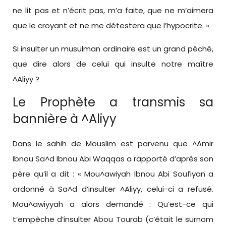
ne lit pas et n’écrit pas, m’a faite, que ne m’aimera
que le croyant et ne me détestera que l’hypocrite. »
Si insulter un musulman ordinaire est un grand péché,
que dire alors de celui qui insulte notre maître
^Aliyy ?
Le Prophète a transmis sa
bannière à ^Aliyy
Dans le sahih de Mouslim est parvenu que ^Amir
Ibnou Sa^d Ibnou Abi Waqqas a rapporté d’après son
père qu’il a dit : « Mou^awiyah Ibnou Abi Soufiyan a
ordonné à Sa^d d’insulter ^Aliyy, celui-ci a refusé.
Mou^awiyyah a alors demandé : Qu’est-ce qui
t’empêche d’insulter Abou Tourab (c’était le surnom