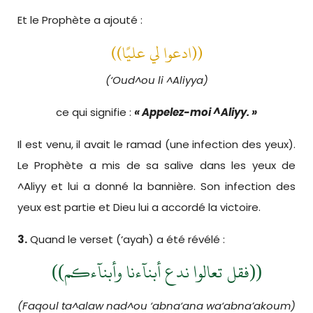
Et le Prophète a ajouté :
((ادعوا لي عليًا))
(‘Oud^ou li ^Aliyya)
ce qui signifie :
« Appelez-moi ^Aliyy. »
Il est venu, il avait le ramad (une infection des yeux).
Le Prophète a mis de sa salive dans les yeux de
^Aliyy et lui a donné la bannière. Son infection des
yeux est partie et Dieu lui a accordé la victoire.
3.
Quand le verset (‘ayah) a été révélé :
((فقل تعالوا ندع أبنآءنا وأبنآءكم))
(Faqoul ta^alaw nad^ou ‘abna‘ana wa‘abna’akoum)