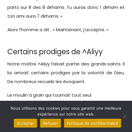
parts sur 8 des 8 dirhams. Tu auras donc 1 dirham et
ton ami aura 7 dirhams. »
Alors l’homme a dit : « Maintenant, j’accepte. »
Certains prodiges de ^Aliyy
Notre maître ^Aliyy faisait partie des grands saints. Il
lui arrivait certains prodiges par la volonté de Dieu.
De nombreux recueils les évoquent.
Le moulin à grain qui tournait tout seul
Abou Dharr, que Allah l’agrée, a rapporté : « Le
Nous utilisons des cookies pour vous garantir une meilleure
expérience sur notre site web.
Messager de Allah m’a envoyé appeler ^Aliyy. Je suis
Accepter
Refuser
Politique de confidentialité
parti chez lui, je l’ai appelé mais il ne m’a pas