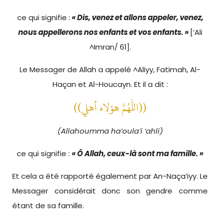
ce qui signifie :
« Dis, venez et allons appeler, venez,
nous appellerons nos enfants et vos enfants. »
[‘Ali
^Imran/ 61].
Le Messager de Allah a appelé ^Aliyy, Fatimah, Al-
Haçan et Al-Houcayn. Et il a dit :
((اللهم هؤلاء أهلي))
(Allahoumma ha’oula’i ‘ahli)
ce qui signifie :
« Ô Allah, ceux-là sont ma famille. »
Et cela a été rapporté également par An-Naça’iyy. Le
Messager considérait donc son gendre comme
étant de sa famille.