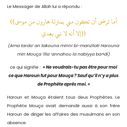
Le Messager de Allah lui a répondu :
((أما ترضى أن تكون مني بمنزلة هارون من موسى
إلا أنه لا نبي بعدي))
(Ama tarda’ an takouna minni bi-manzilati Harouna
min Mouça ‘illa ‘annahou la nabiyya ba^di)
ce qui signifie :
« Ne voudrais-tu pas être pour moi
ce que Haroun fut pour Mouça ? Sauf qu’il n’y a plus
de Prophète après moi. »
Haroun et Mouça étaient tous deux Prophètes. Le
Prophète Mouça avait demandé aussi à son frère
Haroun de diriger les affaires des musulmans en son
absence.