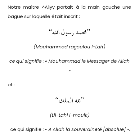
Notre maître ^Aliyy portait à la main gauche une
bague sur laquelle était inscrit :
“محمد رسول الله”
(Mouhammad raçoulou l-Lah)
ce qui signifie : « Mouhammad le Messager de Allah
»
et :
“لله الملك”
(Lil-Lahi l-moulk)
ce qui signifie :
« A Allah la souveraineté [absolue] ».