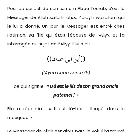
Pour ce qui est de son surnom Abou Tourab, c’est le
Messager de Allah
s
alla l-L
a
hou ^alayhi wasallam qui
le lui a donné. Un jour, le Messager est entré chez
Fatimah, sa fille qui était l’épouse de ^Aliyy, et l’a
interrogée au sujet de ^Aliyy. Il lui a dit :
((أين ابن عمِك))
(‘Ayna bnou ^ammik)
ce qui signifie :
« Où est le fils de ton grand oncle
paternel ? »
Elle a répondu : « Il est là-bas, allongé dans la
mosquée. »
Le Messager de Allah est alors parti le voir. Il l’a trouvé