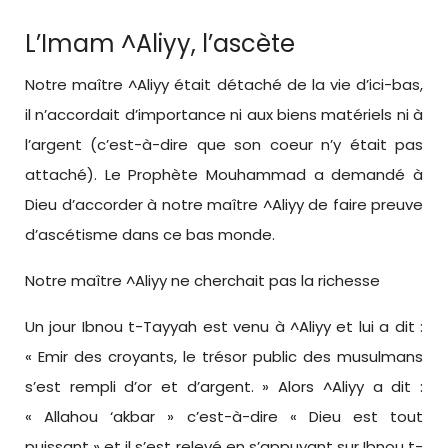
L’Imam ^Aliyy, l’ascète
Notre maître ^Aliyy était détaché de la vie d’ici-bas,
il n’accordait d’importance ni aux biens matériels ni à
l’argent (c’est-à-dire que son coeur n’y était pas
attaché). Le Prophète Mouhammad a demandé à
Dieu d’accorder à notre maître ^Aliyy de faire preuve
d’ascétisme dans ce bas monde.
Notre maître ^Aliyy ne cherchait pas la richesse
Un jour Ibnou t-Tayyah est venu à ^Aliyy et lui a dit :
« Emir des croyants, le trésor public des musulmans
s’est rempli d’or et d’argent. » Alors ^Aliyy a dit :
« Allahou ‘akbar » c’est-à-dire « Dieu est tout
puissant » et il s’est relevé en s’appuyant sur Ibnou t-