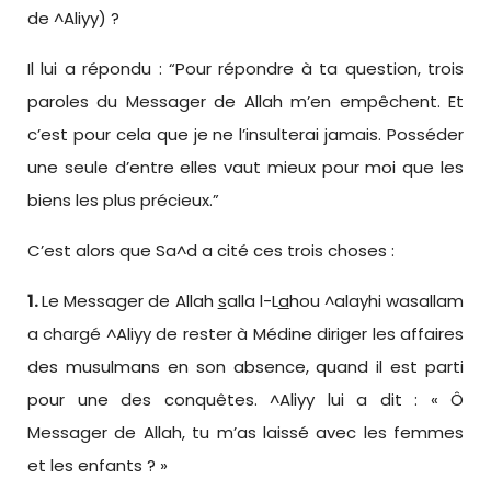
de ^Aliyy) ?
Il lui a répondu : “Pour répondre à ta question, trois
paroles du Messager de Allah m’en empêchent. Et
c’est pour cela que je ne l’insulterai jamais. Posséder
une seule d’entre elles vaut mieux pour moi que les
biens les plus précieux.”
C’est alors que Sa^d a cité ces trois choses :
1.
Le Messager de Allah
s
alla l-L
a
hou ^alayhi wasallam
a chargé ^Aliyy de rester à Médine diriger les affaires
des musulmans en son absence, quand il est parti
pour une des conquêtes. ^Aliyy lui a dit : « Ô
Messager de Allah, tu m’as laissé avec les femmes
et les enfants ? »