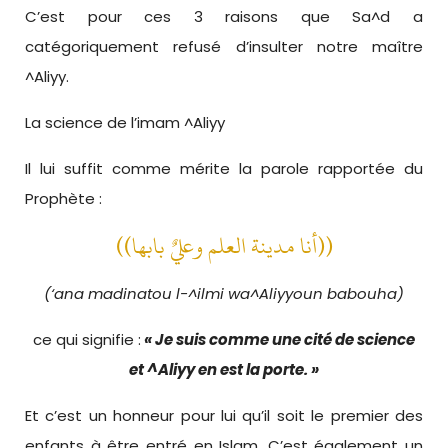
C’est pour ces 3 raisons que Sa^d a
catégoriquement refusé d’insulter notre maître
^Aliyy.
La science de l’imam ^Aliyy
Il lui suffit comme mérite la parole rapportée du
Prophète :
((أنا مدينة العلم وعليٌ بابها))
(‘ana madinatou l-^ilmi wa^Aliyyoun babouha)
ce qui signifie :
« Je suis comme une cité de science
et ^Aliyy en est la porte. »
Et c’est un honneur pour lui qu’il soit le premier des
enfants à être entré en Islam. C’est également un