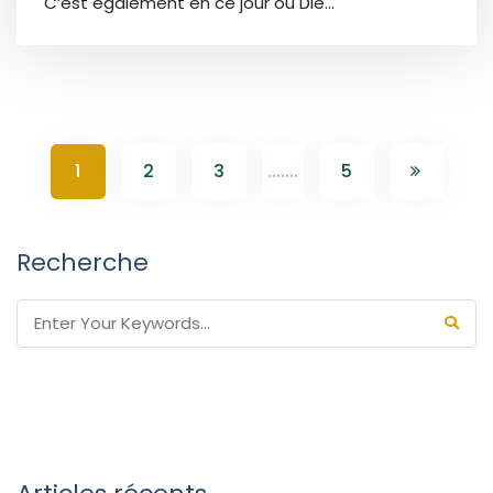
C’est également en ce jour où Die...
1
2
3
.......
5
Recherche