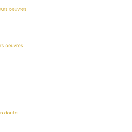
leurs oeuvres
urs oeuvres
un doute