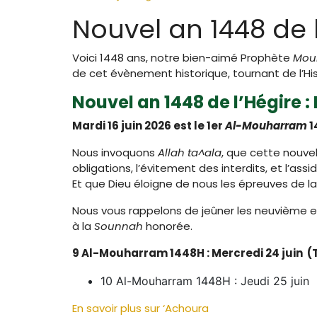
Nouvel an 1448 de l
Voici 1448 ans, notre bien-aimé Prophète
Mo
de cet évènement historique, tournant de l’Hi
Nouvel an 1448 de l’Hégire : 
Mardi 16 juin 2026 est le 1er
Al-Mouharram
1
Nous invoquons
Allah ta^ala
, que cette nouve
obligations, l’évitement des interdits, et l’a
Et que Dieu éloigne de nous les épreuves de la 
Nous vous rappelons de jeûner les neuvième e
à la
Sounnah
honorée.
9 Al-Mouharram 1448H : Mercredi 24 juin (
10 Al-Mouharram 1448H : Jeudi 25 juin (
En savoir plus sur ‘Achoura