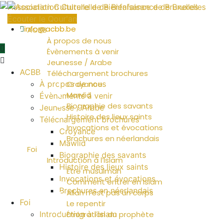
02 502 92 34
Écouter le Qour'an
info@acbb.be
ACBB
À propos de nous
Évènements à venir
Jeunesse / Arabe
ACBB
Téléchargement brochures
À propos de nous
Croyance
Mawlid
Évènements à venir
Biographie des savants
Jeunesse / Arabe
Histoire des lieux saints
Téléchargement brochures
Invocations et évocations
Croyance
Brochures en néerlandais
Mawlid
Foi
Biographie des savants
Introduction à l’Islam
Histoire des lieux saints
Être musulman
Invocations et évocations
Comment entrer en Islam
Brochures en néerlandais
Allah n’est pas un corps
Foi
Le repentir
Introduction à l’Islam
Émigration du prophète