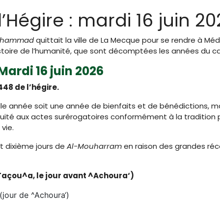
’Hégire : mardi 16 juin 2
uhammad
quittait la ville de La Mecque pour se rendre à Médin
stoire de l’humanité, que sont décomptées les années du cal
Mardi 16 juin 2026
448 de l’hégire.
lle année soit une année de bienfaits et de bénédictions,
ssiduité aux actes surérogatoires conformément à la tradition
vie.
t dixième jours de
Al-Mouharram
en raison des grandes ré
Taçou^a, le jour avant ^Achoura‘)
jour de ^Achoura‘)