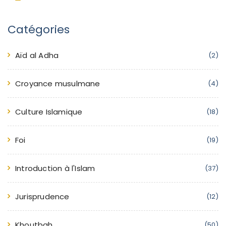
Catégories
Aïd al Adha
(2)
Croyance musulmane
(4)
Culture Islamique
(18)
Foi
(19)
Introduction à l'Islam
(37)
Jurisprudence
(12)
Khoutbah
(50)