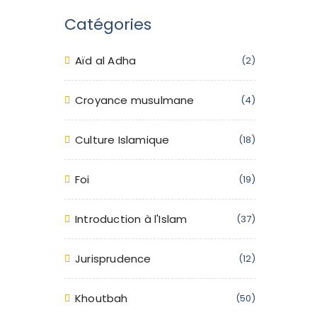
Catégories
Aïd al Adha
(2)
Croyance musulmane
(4)
Culture Islamique
(18)
Foi
(19)
Introduction à l'Islam
(37)
Jurisprudence
(12)
Khoutbah
(50)