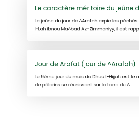
Le caractère méritoire du jeûne 
Le jeûne du jour de ^Arafah expie les péchés
l-Lah ibnou Ma^bad Az-Zimmaniyy, il est rapp
Jour de Arafat (jour de ^Arafah)
Le 9ème jour du mois de Dhou l-Hijjah est le m
de pèlerins se réunissent sur la terre du ^...