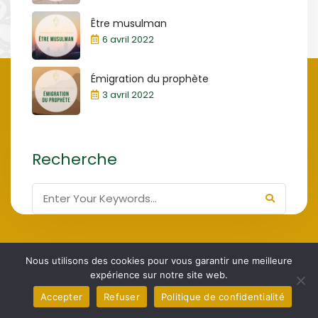
Être musulman
6 avril 2022
Émigration du prophète
3 avril 2022
Recherche
Nous utilisons des cookies pour vous garantir une meilleure
Association Culturelle de Bienfaisance de
ACBB 2024,
expérience sur notre site web.
Bruxelles
Accepter
Refuser
Politique de confidentialité