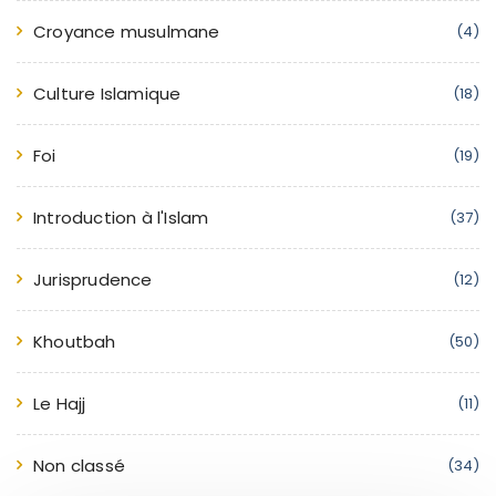
Croyance musulmane
(4)
Culture Islamique
(18)
Foi
(19)
Introduction à l'Islam
(37)
Jurisprudence
(12)
Khoutbah
(50)
Le Hajj
(11)
Non classé
(34)