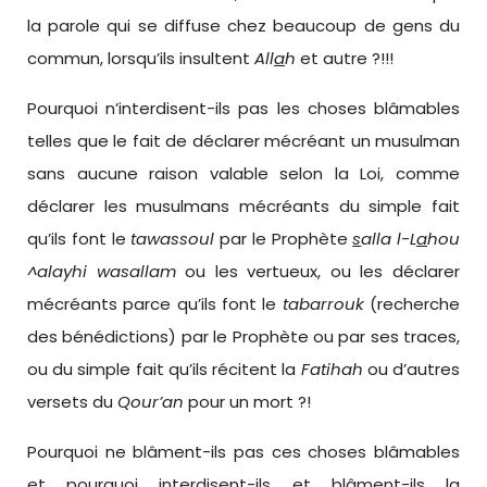
la parole qui se diffuse chez beaucoup de gens du
commun, lorsqu’ils insultent
All
a
h
et autre ?!!!
Pourquoi n’interdisent-ils pas les choses blâmables
telles que le fait de déclarer mécréant un musulman
sans aucune raison valable selon la Loi, comme
déclarer les musulmans mécréants du simple fait
qu’ils font le
tawassoul
par le Prophète
s
alla l-L
a
hou
^alayhi wasallam
ou les vertueux, ou les déclarer
mécréants parce qu’ils font le
tabarrouk
(recherche
des bénédictions) par le Prophète ou par ses traces,
ou du simple fait qu’ils récitent la
Fatihah
ou d’autres
versets du
Qour’an
pour un mort ?!
Pourquoi ne blâment-ils pas ces choses blâmables
et pourquoi interdisent-ils et blâment-ils la