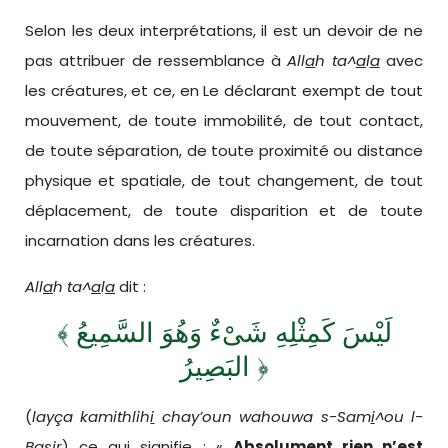
Selon les deux interprétations, il est un devoir de ne
pas attribuer de ressemblance à
All
a
h
ta^
a
l
a
avec
les créatures, et ce, en Le déclarant exempt de tout
mouvement, de toute immobilité, de tout contact,
de toute séparation, de toute proximité ou distance
physique et spatiale, de tout changement, de tout
déplacement, de toute disparition et de toute
incarnation dans les créatures.
All
a
h
ta^
a
l
a
dit :
﴾
لَيْسَ كَمِثْلِهِ شَىْءٌ وَهُوَ السَّمِيعُ
البَصِيرُ
﴿
(
layça kamithlih
i
chay’oun wahouwa s-Sam
i
^ou l-
Ba
si
r
) ce qui signifie : «
Absolument rien n’est