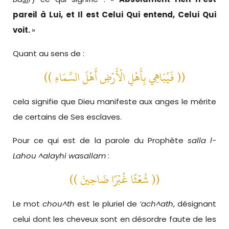
pareil à Lui, et Il est Celui Qui entend, Celui Qui
voit.
»
Quant au sens de :
(( فَيُبَاهِي بِأَهْلِ الْأَرْضِ أَهْلَ السَّمَاءِ ))
cela signifie que Dieu manifeste aux anges le mérite
de certains de Ses esclaves.
Pour ce qui est de la parole du Prophète
salla l-
Lahou ^alayhi wasallam
:
(( شُعْثًا غُبْرًا ضَاحِينَ ))
Le mot
chou^th
est le pluriel de
‘ach^ath
, désignant
celui dont les cheveux sont en désordre faute de les