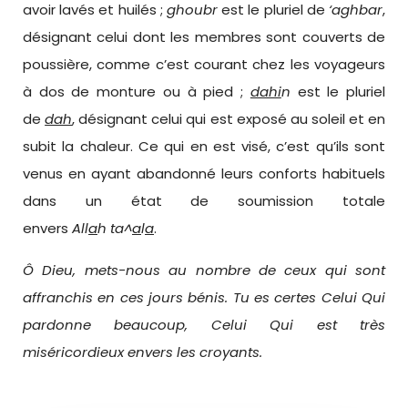
avoir lavés et huilés ;
ghoubr
est le pluriel de
‘aghbar
,
désignant celui dont les membres sont couverts de
poussière, comme c’est courant chez les voyageurs
à dos de monture ou à pied ;
dahi
n
est le pluriel
de
dah
, désignant celui qui est exposé au soleil et en
subit la chaleur. Ce qui en est visé, c’est qu’ils sont
venus en ayant abandonné leurs conforts habituels
dans un état de soumission totale
envers
All
a
h
ta^
a
l
a
.
Ô Dieu, mets-nous au nombre de ceux qui sont
affranchis en ces jours bénis. Tu es certes Celui Qui
pardonne beaucoup, Celui Qui est très
miséricordieux envers les croyants.