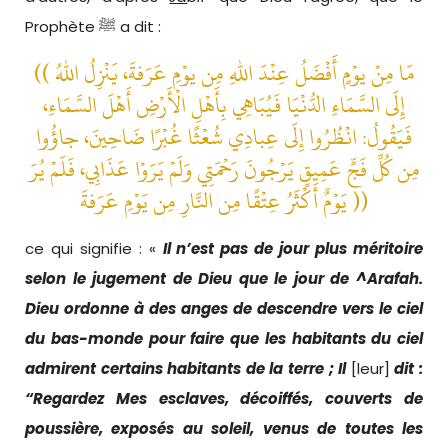
Prophète ﷺ a dit :
(( مَا مِنْ يوْمٍ أَفْضَلُ عِنْدَ اللهِ مِن يوْمِ عَرَفةَ، يَنْزِلُ اللهُ
إِلَى السَّمَاءِ الدُّنْيَا فَيُبَاهِي بِأَهْلِ الْأَرْضِ أَهْلَ السَّمَاءِ،
فَيَقُولُ: انْظُرُوا إِلَى عِبادِي شُعْثًا غُبْرًا ضَاحِينَ، جاؤُوا
مِن كُلِّ فَجٍّ عَمِيقٍ يَرْجُونَ رَحْمَتِي وَلَمْ يَرَوْا عَذَابِي، فَلَمْ يُرَ
يَوْمٌ أَكْثَرُ عِتْقًا مِن النَّارِ مِن يَوْمِ عَرَفةَ ))
ce qui signifie : «
Il n’est pas de jour plus méritoire
selon le jugement de Dieu que le jour de ^Arafah.
Dieu ordonne à des anges de descendre vers le ciel
du bas-monde pour faire que les habitants du ciel
admirent certains habitants de la terre ; Il
[leur]
dit :
“Regardez Mes esclaves, décoiffés, couverts de
poussière, exposés au soleil, venus de toutes les