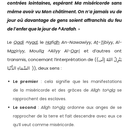
contrées lointaines, espérant Ma miséricorde sans
même avoir vu Mon châtiment. On n’a jamais vu de
jour où davantage de gens soient affranchis du feu
de l’enfer que le jour de ^Arafah
. »
Le
Qadi
^Iy
ad
, le
Ha
fi
dh
An-Nawawiyy
,
A
t
–
Ti
biyy
,
Al-
M
az
iriyy
,
Moull
a
^Aliyy Al-
Qa
r
i
et d’autres ont
transmis, concernant l’interprétation de ((يَنْزِلُ اللهُ إِلَى
السَّمَاءِ الدُّنْيَا )), deux sens :
Le premier
: cela signifie que les manifestations
de la miséricorde et des grâces de
All
a
h
ta^
a
l
a
se
rapprochent des esclaves.
Le second
:
All
a
h
ta^
a
l
a
ordonne aux anges de se
rapprocher de la terre et fait descendre avec eux ce
qu’Il veut comme miséricorde.