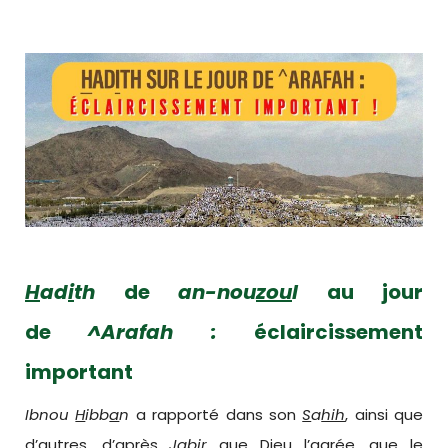
H
ad
i
th
de
an-nou
zou
l
au jour
de
^Arafah :
éc
laircissement
important
Ibnou
H
ibb
a
n
a rapporté dans son
S
a
hih
, ainsi que
d’autres, d’après
Ja
bir
que Dieu l’agrée, que le