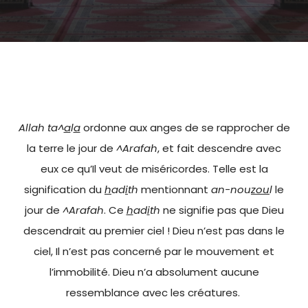
Allah ta^
a
l
a
ordonne aux anges de se rapprocher de
la terre le jour de
^Arafah
, et fait descendre avec
eux ce qu’Il veut de miséricordes. Telle est la
signification du
h
ad
i
th
mentionnant
an-nou
zou
l
le
jour de
^Arafah
. Ce
h
ad
i
th
ne signifie pas que Dieu
descendrait au premier ciel ! Dieu n’est pas dans le
ciel, Il n’est pas concerné par le mouvement et
l’immobilité. Dieu n’a absolument aucune
ressemblance avec les créatures.