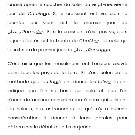
lunaire après le coucher du soleil du vingt-neuvième
jour de
Cha^b
a
n
. Si le croissant est vu, alors la
journée qui vient est le premier jour de
رمضان
Rama
da
n
. Et si le croissant n’est pas vu, alors
le jour d’après est le trente de
Cha^b
a
n
et celui qui
le suit sera le premier jour de رمضان
Rama
da
n
.
C’est ainsi que les musulmans ont toujours œuvré
dans tous les pays de la terre. Et c’est selon cette
méthode que les
fa
qi
h
ont donné les
fatw
a
. Ils ont
indiqué que l’on se base sur cela et que l’on
n’accorde aucune considération à ceux qui utilisent
les calculs, aux astronomes, et qu’il n’y a aucune
considération à donner à leurs paroles pour
déterminer le début et la fin du jeûne.