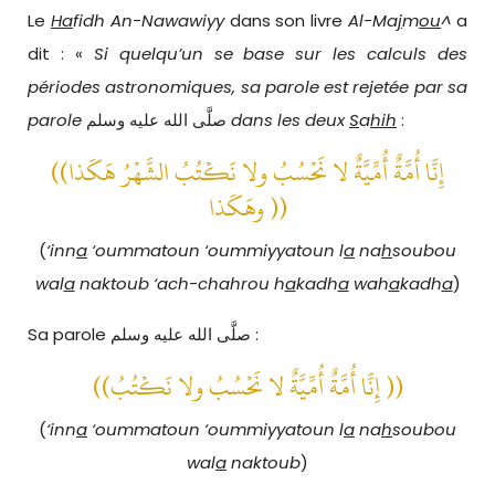
Le
Ha
fidh An-Nawawiyy
dans son livre
Al-Ma
j
m
ou
^
a
dit : «
Si quelqu’un se base sur les calculs des
périodes astronomiques, sa parole est rejetée par sa
parole
صلَّى الله عليه وسلم
dans les deux
S
a
hih
:
((إِنَّا أُمَّةٌ أُمِّيَّةٌ لا نَحْسُبُ ولا نَكْتُبُ الشَّهْرُ هَكَذا
وهَكَذا ))
(
‘inn
a
‘oummatoun ‘oummiyyatoun l
a
na
h
soubou
wal
a
naktoub ‘ach-chahrou h
a
kadh
a
wah
a
kadh
a
)
Sa parole صلَّى الله عليه وسلم :
((إِنَّا أُمَّةٌ أُمِّيَّةٌ لا نَحْسُبُ ولا نَكْتُبُ ))
(
‘inn
a
‘oummatoun ‘oummiyyatoun l
a
na
h
soubou
wal
a
naktoub
)