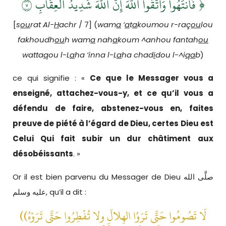
فَٱنتَهُواْۚ وَٱتَّقُواْ ٱللَّهَۖ إِنَّ ٱللَّهَ شَدِيدُ ٱلۡعِقَابِ ٧ ﴿
[
s
ou
rat Al-
H
achr
/ 7] (
wam
a
‘
a
t
a
koumou r-raç
ou
lou
fakhoudh
ou
h wam
a
nah
a
koum ^anhou fantah
ou
watta
q
ou l-L
a
ha ‘inna l-L
a
ha chad
i
dou l-^i
qa
b
)
ce qui signifie : «
Ce
que le Messager vous a
enseigné, attachez-vous-y, et ce qu’il vous a
défendu de faire, abstenez-vous en, faites
preuve de piété à l’égard de Dieu, certes Dieu est
Celui Qui fait subir un dur châtiment
aux
désobéissants
. »
Or il est bien parvenu du Messager de Dieu صلَّى الله
عليه وسلم, qu’il a dit :
((لَا تَصُومُوا حَتَّى تَرَوُا الهِلالَ ولا تُفْطِرُوا حَتَّى تَرَوْهُ