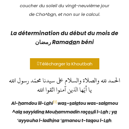
coucher du soleil du vingt-neuvième jour
de Cha^b
a
n, et non sur le calcul.
La détermination du début du mois de
رمضان
Rama
da
n
béni
Télécharger la Khoutbah
الحمد لله والصلاة والسلام على سيدنا محمّد رسول الله
يا أيّها الذين آمنوا اتّقوا الله
[1]
Al-
h
amdou lil-L
a
hi
wa
s
–
s
al
a
tou was-sal
a
mou
^al
a
sayyidin
a
Mou
h
ammadin raç
ou
li l-L
a
h ; y
a
‘ayyouha l-ladh
i
na ‘
a
manou t-ta
q
ou l-L
a
h
.