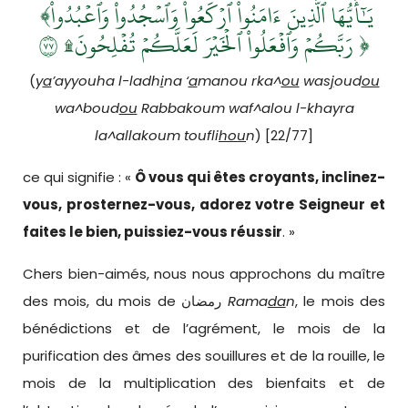
﴾يَـٰٓأَيُّهَا ٱلَّذِينَ ءَامَنُواْ ٱرۡكَعُواْ وَٱسۡجُدُواْۤ وَٱعۡبُدُواْ
رَبَّكُمۡ وَٱفۡعَلُواْ ٱلۡخَيۡرَ لَعَلَّكُمۡ تُفۡلِحُونَ۩ ٧٧ ﴿
(
y
a
’ayyouha l-ladh
i
na ‘
a
manou rka^
ou
was
j
oud
ou
wa^boud
ou
Rabbakoum waf^alou l-khayra
la^allakoum toufli
hou
n
) [22/77]
ce qui signifie : «
Ô vous qui êtes croyants, inclinez-
vous, prosternez-vous, adorez votre Seigneur et
faites le bien, puissiez-vous réussir
. »
Chers bien-aimés, nous nous approchons du maître
des mois, du mois de رمضان
Rama
da
n
, le mois des
bénédictions et de l’agrément, le mois de la
purification des âmes des souillures et de la rouille, le
mois de la multiplication des bienfaits et de