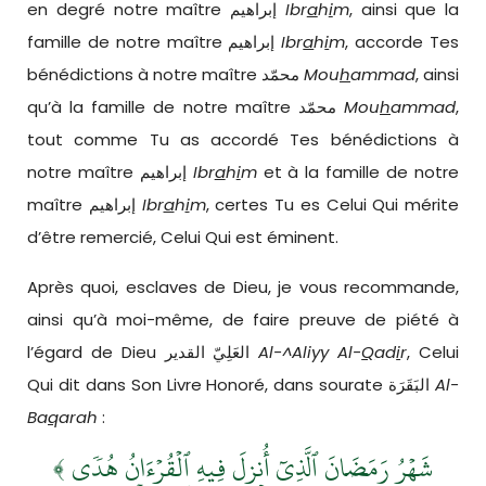
en degré notre maître إبراهيم
Ibr
a
h
i
m
, ainsi que la
famille de notre maître إبراهيم
Ibr
a
h
i
m
, accorde Tes
bénédictions à notre maître محمّد
Mou
h
ammad
, ainsi
qu’à la famille de notre maître محمّد
Mou
h
ammad
,
tout comme Tu as accordé Tes bénédictions à
notre maître إبراهيم
Ibr
a
h
i
m
et à la famille de notre
maître إبراهيم
Ibr
a
h
i
m
, certes Tu es Celui Qui mérite
d’être remercié, Celui Qui est éminent.
Après quoi, esclaves de Dieu, je vous recommande,
ainsi qu’à moi-même, de faire preuve de piété à
l’égard de Dieu العَلِيّ القدير
Al-^Aliyy Al-
Q
ad
i
r
, Celui
Qui dit dans Son Livre Honoré, dans sourate البَقَرَة
Al-
Ba
q
arah
:
شَهۡرُ رَمَضَانَ ٱلَّذِيٓ أُنزِلَ فِيهِ ٱلۡقُرۡءَانُ هُدٗى
﴾