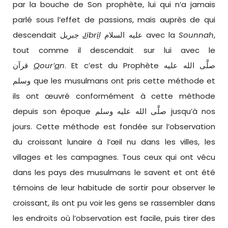
par la bouche de Son prophète, lui qui n’a jamais
parlé sous l’effet de passions, mais auprès de qui
descendait جبريل
J
ibr
i
l
عليه السلام avec la
Sounnah
,
tout comme il descendait sur lui avec le
قرآن
Q
our’
a
n
. Et c’est du Prophète صلَّى الله عليه
وسلم que les musulmans ont pris cette méthode et
ils ont œuvré conformément à cette méthode
depuis son époque صلَّى الله عليه وسلم jusqu’à nos
jours. Cette méthode est fondée sur l’observation
du croissant lunaire à l’œil nu dans les villes, les
villages et les campagnes. Tous ceux qui ont vécu
dans les pays des musulmans le savent et ont été
témoins de leur habitude de sortir pour observer le
croissant, ils ont pu voir les gens se rassembler dans
les endroits où l’observation est facile, puis tirer des