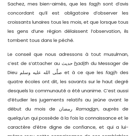
Sachez, mes bien-aimés, que les
fa
qi
h
sont d’avis
concordant qu’il est obligatoire d’observer les
croissants lunaires tous les mois, et que lorsque tous
les gens d’une région délaissent l’observation, ils
tombent tous dans le péché.
Le conseil que nous adressons à tout musulman,
c’est de s’attacher au حديث
h
ad
i
th
du Messager de
Dieu صلَّى الله عليه وسلم et à ce que les
fa
qi
h
des
quatre écoles ont dit, les savants sur le haut degré
desquels la communauté a été unanime. C’est aussi
d’étudier les jugements relatifs au jeûne avant le
début du mois de رمضان
Rama
da
n
, auprès de
quelqu’un qui possède à la fois la connaissance et le
caractère d’être digne de confiance, et qui a lui-