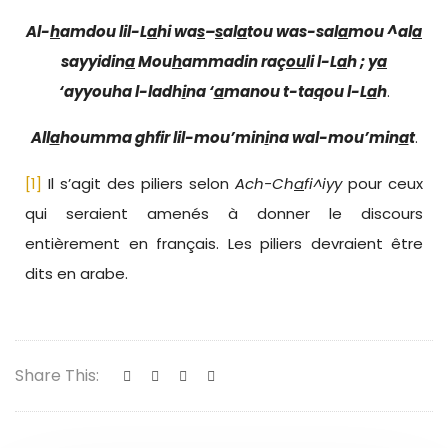
Al-
h
amdou lil-L
a
hi wa
s
–
s
al
a
tou was-sal
a
mou ^al
a
sayyidin
a
Mou
h
ammadin raç
ou
li l-L
a
h ; y
a
‘ayyouha l-ladh
i
na ‘
a
manou t-ta
q
ou l-L
a
h
.
All
a
houmma ghfir lil-mou’min
i
na wal-mou’min
a
t
.
[1]
Il s’agit des piliers selon
Ach-Ch
a
fi^iyy
pour ceux
qui seraient amenés à donner le discours
entièrement en français. Les piliers devraient être
dits en arabe.
Share This: