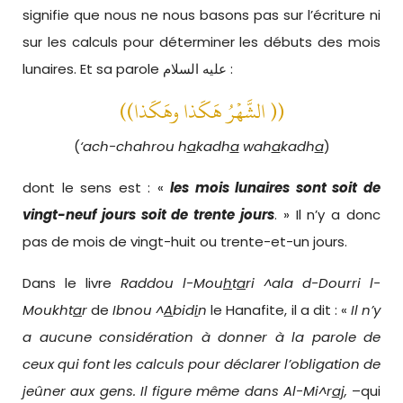
signifie que nous ne nous basons pas sur l’écriture ni
sur les calculs pour déterminer les débuts des mois
lunaires. Et sa parole عليه السلام :
((الشَّهْرُ هَكَذا وهَكَذا ))
(
‘ach-chahrou h
a
kadh
a
wah
a
kadh
a
)
dont le sens est : «
les mois lunaires sont soit de
vingt-neuf jours soit de trente jours
. » Il n’y a donc
pas de mois de vingt-huit ou trente-et-un jours.
Dans le livre
Raddou l-Mou
h
t
a
ri ^ala d-Dourri l-
Moukht
a
r
de
Ibnou ^
A
bid
i
n
le Hanafite, il a dit : «
Il n’y
a aucune considération à donner à la parole de
ceux qui font les calculs pour déclarer l’obligation de
jeûner aux gens.
Il figure même dans Al-Mi^r
aj
,
–qui