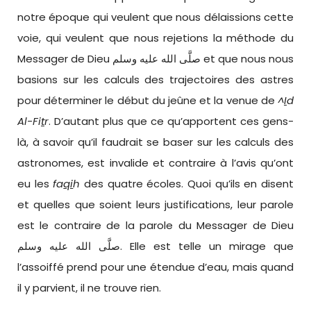
notre époque qui veulent que nous délaissions cette
voie, qui veulent que nous rejetions la méthode du
Messager de Dieu صلَّى الله عليه وسلم et que nous nous
basions sur les calculs des trajectoires des astres
pour déterminer le début du jeûne et la venue de
^
I
d
Al-Fi
t
r
. D’autant plus que ce qu’apportent ces gens-
là, à savoir qu’il faudrait se baser sur les calculs des
astronomes, est invalide et contraire à l’avis qu’ont
eu les
fa
qi
h
des quatre écoles. Quoi qu’ils en disent
et quelles que soient leurs justifications, leur parole
est le contraire de la parole du Messager de Dieu
صلَّى الله عليه وسلم. Elle est telle un mirage que
l’assoiffé prend pour une étendue d’eau, mais quand
il y parvient, il ne trouve rien.