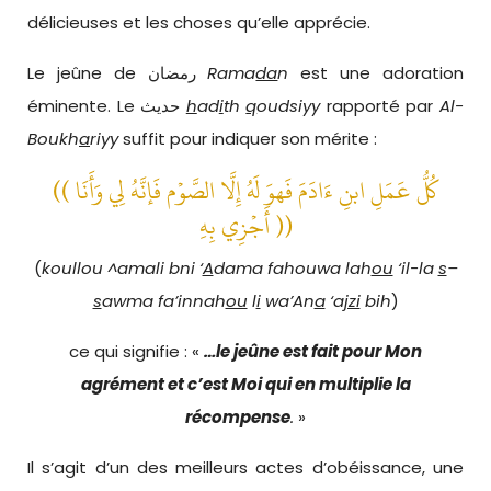
délicieuses et les choses qu’elle apprécie.
Le jeûne de رمضان
Rama
da
n
est une adoration
éminente. Le حديث
h
ad
i
th
q
oudsiyy
rapporté par
Al-
Boukh
a
riyy
suffit pour indiquer son mérite :
((
كُلُّ عَمَلِ ابنِ ءَادَمَ فَهوَ لَهُ إِلَّا الصَّوْم فَإنَّهُ لِي وَأَنَا
أَجْزِي بِهِ ))
(
koullou ^amali bni ‘
A
dama fahouwa lah
ou
‘il-la
s
–
s
awma fa’innah
ou
l
i
wa’An
a
‘a
jzi
bih
)
ce qui signifie : «
…le jeûne est fait pour Mon
agrément et c’est Moi qui en multiplie la
récompense
.
»
Il s’agit d’un des meilleurs actes d’obéissance, une