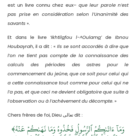
est un livre connu chez eux–
que leur parole n’est
pas prise en considération selon l’Unanimité des
savants
».
Et dans le livre
‘Ikhtil
a
fou l-^Oulam
a
’
de
Ibnou
Houbayrah
, il a dit : «
Ils se sont accordés à dire que
l’on ne tient pas compte de la connaissance des
calculs des périodes
des astres pour le
commencement du jeûne, que ce soit pour celui qui
a cette connaissance tout comme pour celui qui ne
l’a pas, et que ceci ne devient obligatoire que suite à
l’observation ou à l’achèvement du décompte
. »
Chers frères de foi, Dieu تعالى dit :
﴾وَمَآ ءَاتَىٰكُمُ ٱلرَّسُولُ فَخُذُوهُ وَمَا نَهَىٰكُمۡ عَنۡهُ