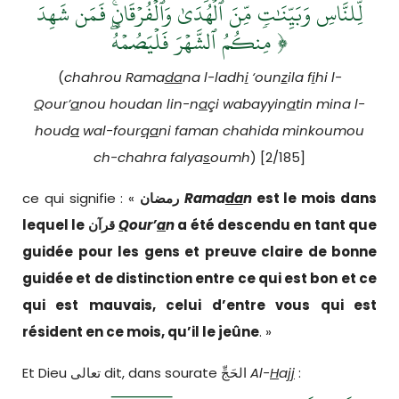
لِّلنَّاسِ وَبَيِّنَٰتٖ مِّنَ ٱلۡهُدَىٰ وَٱلۡفُرۡقَانِۚ فَمَن شَهِدَ
مِنكُمُ ٱلشَّهۡرَ فَلۡيَصُمۡهُۖ ﴿
(
chahrou Rama
da
na l-ladh
i
‘oun
z
ila f
i
hi l-
Q
our’
a
nou houdan lin-n
a
çi wabayyin
a
tin mina l-
houd
a
wal-four
qa
ni faman chahida minkoumou
ch-chahra falya
s
oumh
) [2/185]
ce qui signifie : «
رمضان
Rama
da
n
est le mois dans
lequel le
قرآن
Q
our’
a
n
a été descendu en tant que
guidée pour les gens et preuve claire de bonne
guidée et de distinction entre ce qui est bon et ce
qui est mauvais, celui d’entre vous
qui est
résident en ce mois
,
qu’il le jeûne
. »
Et Dieu تعالى dit, dans sourate الحَجِّ
Al-
H
a
jj
: