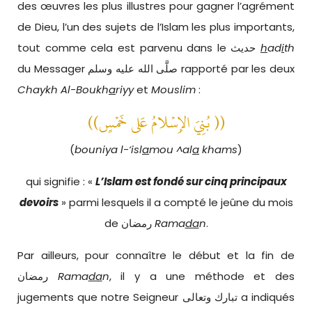
des œuvres les plus illustres pour gagner l’agrément
de Dieu, l’un des sujets de l’Islam les plus importants,
tout comme cela est parvenu dans le حديث
h
ad
i
th
du Messager صلَّى الله عليه وسلم rapporté par les deux
Chaykh
Al-Boukh
a
riyy
et
Mouslim
:
((بُنِيَ الإِسْلامُ عَلى خَمْسٍ ))
(
bouniya l-‘isl
a
mou ^al
a
khams
)
qui signifie : «
L’Islam est fondé sur cinq principaux
devoirs
» parmi lesquels il a compté le jeûne du mois
de رمضان
Rama
da
n
.
Par ailleurs, pour connaître le début et la fin de
رمضان
Rama
da
n
, il y a une méthode et des
jugements que notre Seigneur تبارك وتعالى a indiqués