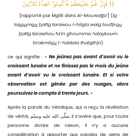
فَإِنْ غُمَّ عَلَيْكُمْ فَأَكْمِلوُا العِدَّةَ ثَلاثِينَ ))
[rapporté par
M
a
lik
dans
Al-Mouwa
tt
a’
] (
l
a
ta
sou
m
ou
h
att
a
tarawou l-hil
a
la wal
a
touf
t
ir
ou
h
att
a
tarawhou fa’in ghoumma ^alaykoum
fa’akmil
ou
l-^iddata thal
a
th
i
n
)
ce qui signifie : «
Ne jeûnez pas avant d’avoir vu le
croissant lunaire et ne finissez pas le mois du jeûne
avant d’avoir vu le croissant lunaire. Et si votre
observation est gênée par des nuages, alors
poursuivez le compte à trente jours.
»
Après la parole du Véridique, qui a reçu la révélation
de vérité, صلَّى الله عليه وسلم, il s’avère que, pour toute
personne dotée de raison, il n’y a aucune
considération à apporter aux paroles de gens de