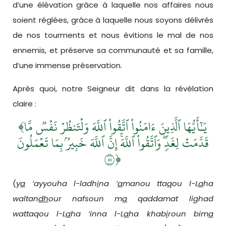
d’une élévation grâce à laquelle nos affaires nous
soient réglées, grâce à laquelle nous soyons délivrés
de nos tourments et nous évitions le mal de nos
ennemis, et préserve sa communauté et sa famille,
d’une immense préservation.
Après quoi, notre Seigneur dit dans la révélation
claire :
﴾يَـٰٓأَيُّهَا ٱلَّذِينَ ءَامَنُواْ ٱتَّقُواْ ٱللَّهَ وَلۡتَنظُرۡ نَفۡسٞ مَّا
قَدَّمَتۡ لِغَدٖۖ وَٱتَّقُواْ ٱللَّهَۚ إِنَّ ٱللَّهَ خَبِيرُۢ بِمَا تَعۡمَلُونَ
١٨﴿
(
y
a
‘ayyouha l-ladh
i
na ‘
a
manou tta
q
ou l-L
a
ha
waltan
dh
our nafsoun m
a
qaddamat lighad
wattaqou l-L
a
ha ‘inna l-L
a
ha khab
i
roun bim
a