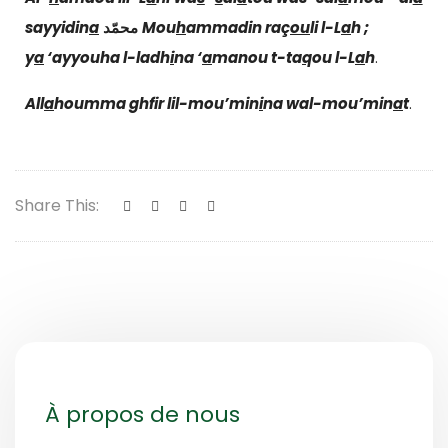
sayyidin
a
محمّد
Mou
h
ammad
in
raç
ou
li l-L
a
h ;
y
a
‘ayyouha l-ladh
i
na ‘
a
manou t-ta
q
ou l-L
a
h
.
All
a
h
oumma ghfir lil-mou’min
i
na wal-mou’min
a
t
.
Share This:
À propos de nous