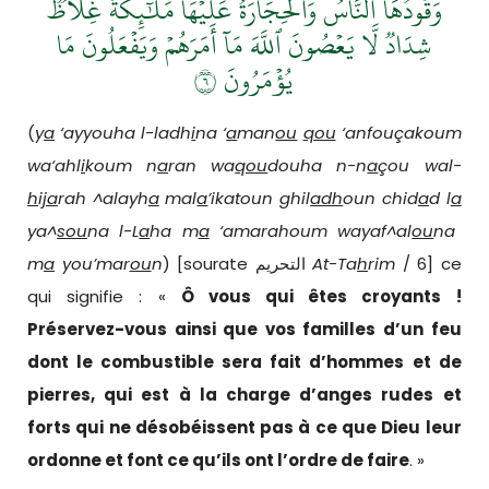
وَقُودُهَا ٱلنَّاسُ وَٱلۡحِجَارَةُ عَلَيۡهَا مَلَٰٓئِكَةٌ غِلَاظٞ
شِدَادٞ لَّا يَعۡصُونَ ٱللَّهَ مَآ أَمَرَهُمۡ وَيَفۡعَلُونَ مَا
يُؤۡمَرُونَ ٦
(
y
a
‘ayyouha l-ladh
i
na ‘
a
man
ou
qou
‘anfouçakoum
wa‘ahl
i
koum n
a
ran wa
qou
douha n-n
a
çou wal-
h
i
ja
rah ^alayh
a
mal
a
’ikatoun ghil
adh
oun chid
a
d l
a
ya^
sou
na l-L
a
ha m
a
‘amarahoum wayaf^al
ou
na
m
a
you’mar
ou
n
) [sourate التحريم
At-Ta
h
rim
/ 6] ce
qui signifie : «
Ô vous qui êtes croyants !
Préservez-vous ainsi que vos familles d’un feu
dont le combustible sera fait d’hommes et de
pierres, qui est à la charge d’anges rudes et
forts qui ne désobéissent pas à ce que Dieu leur
ordonne et font ce qu’ils ont l’ordre de faire
. »