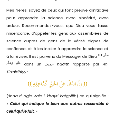
Mes frères, soyez de ceux qui font preuve d’initiative
pour apprendre la science avec sincérité, avec
ardeur. Recommandez-vous, que Dieu vous fasse
miséricorde, d’appeler les gens aux assemblées de
science auprès de gens de la vérité dignes de
confiance, et à les inciter à apprendre la science et
صَلَّى اللهُ
à la réviser. Il est parvenu du Messager de Dieu
عَلَيْهِ وَسَلَّم
dans un حديث
h
ad
i
th
rapporté par
At-
Tirmidhiyy
:
(( إِنَّ الدَّالَ عَلَى الخَيْرِ كَفَاعِلِهِ ))
(
‘inna d-d
a
la ^ala l-khayri kaf
a
^ilih
) ce qui signifie :
«
Celui qui indique le bien aux autres ressemble à
celui qui le fait
. »