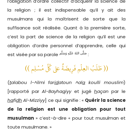
l’obligation d’ordre collectif d’acquérir la science de
la religion ; il est indispensable qu’il y ait des
musulmans qui la maîtrisent de sorte que la
suffisance soit réalisée. Quant à la première sorte,
c’est la part de science de la religion qu’il est une
obligation d’ordre personnel d’apprendre, celle qui
صَلَّى اللهُ عَلَيْهِ وَسَلَّم
est visée par sa parole
:
(( طَلَبُ العِلْمِ فَرِيضَةٌ على كُلِّ مُسْلِم ))
(
t
alabou l-^ilmi far
id
atoun ^al
a
koulli mouslim
)
[rapporté par
Al-Bayha
q
iyy
et jugé
h
açan
par le
ha
fi
dh
Al-Mizziyy
] ce qui signifie : «
Quérir la science
de la religion est une obligation pour tout
musulman
» c’est-à-dire « pour tout musulman et
toute musulmane. »