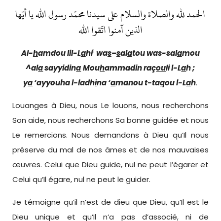
الحمد لله والصلاة والسلام على سيدنا محمّد رسول الله يا أيّها
الذين آمنوا اتّقوا الله
1
Al-
h
amdou lil-L
a
hi
wa
s
–
s
al
a
t
ou wa
s-sal
a
mou
^al
a
sayyidin
a
Mou
h
ammad
in
raç
ou
li l-L
a
h ;
y
a
‘ayyouha l-ladh
i
na ‘
a
manou t-ta
q
ou l-L
a
h
.
Louanges à Dieu, nous Le louons, nous recherchons
Son aide, nous recherchons Sa bonne guidée et nous
Le remercions. Nous demandons à Dieu qu’Il nous
préserve du mal de nos âmes et de nos mauvaises
œuvres. Celui que Dieu guide, nul ne peut l’égarer et
Celui qu’Il égare, nul ne peut le guider.
Je témoigne qu’il n’est de dieu que Dieu, qu’Il est le
Dieu unique et qu’Il n’a pas d’associé, ni de