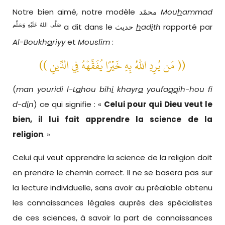
Notre bien aimé, notre modèle محمّد
Mou
h
ammad
صَلَّى اللهُ عَلَيْهِ وَسَلَّم
a dit dans le حديث
h
ad
i
th
rapporté par
Al-Boukh
a
riyy
et
Mouslim
:
(( مَن يُرِدِ اللهُ بِهِ خَيْرًا يُفَقِّهْهُ فِي الدِّينِ ))
(
man youridi l-L
a
hou bih
i
khayr
a
youfa
qq
ih-hou fi
d-d
i
n
) ce qui signifie : «
Celui pour qui Dieu veut le
bien, il lui fait apprendre la science de la
religion
. »
Celui qui veut apprendre la science de la religion doit
en prendre le chemin correct. Il ne se basera pas sur
la lecture individuelle, sans avoir au préalable obtenu
les connaissances légales auprès des spécialistes
de ces sciences, à savoir la part de connaissances