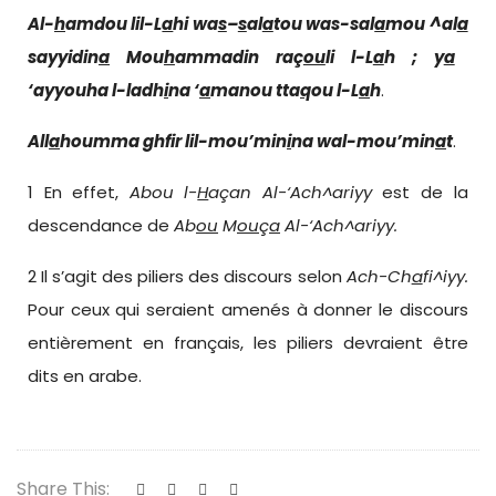
Al-
h
amdou lil-L
a
hi wa
s
–
s
al
a
tou was-sal
a
mou ^al
a
sayyidin
a
Mou
h
ammadin raç
ou
li l-L
a
h ; y
a
‘ayyouha l-ladh
i
na ‘
a
manou tta
q
ou l-L
a
h
.
All
a
houmma ghfir lil-mou’min
i
na wal-mou’min
a
t
.
1 En effet,
Abou l-
H
açan Al-‘Ach^ariyy
est de la
descendance de
Ab
ou
M
ou
ç
a
Al-‘Ach^ariyy.
2 Il s’agit des piliers des discours selon
Ach-Ch
a
fi^iyy.
Pour ceux qui seraient amenés à donner le discours
entièrement en français, les piliers devraient être
dits en arabe.
Share This: