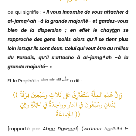
ce qui signifie : «
Il vous incombe de vous attacher
à
a
l-
j
am
a
^ah
–
à
la grande majorité
–
e
t gar
dez-vous
bien de
la dispersion
;
en effet
le chay
ta
n s
e
r
approche
des gens
isolés
alors qu’il se tient plus
loin
lorsqu’ils
sont deux. Celui qui veut
être au milieu
du Paradis,
qu’il s’attache à
a
l-
j
am
a
^ah
–
à
la
grande majorité
–.
»
صلَّى الله عليه وسلم
Et le Prophète
a dit :
(( وَإِنَّ هَذِهِ الـمِلَّةَ سَتَفْتَرِقُ عَلى ثَلاثٍ وسَبْعِينَ فِرْقَةً
ثِنْتانِ وسَبْعُونَ في النارِ وواحِدَةٌ في الجَنَّةِ وهِيَ
الجَماعَةُ ))
[rapporté par
Ab
ou
D
a
w
ou
d
] (
wa’inna h
a
dhihi l-