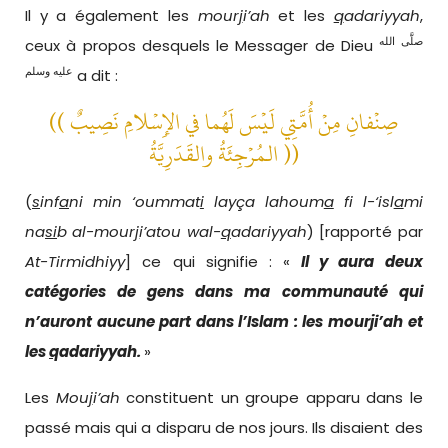
Il y a également les
mour
j
i
’
ah
et les
q
adariyyah
,
صلَّى الله
ceux à propos desquels le Messager de Dieu
عليه وسلم
a dit :
(( صِنْفانِ مِنْ أُمَّتِي لَيْسَ لَهُما في الإِسْلامِ نَصِيبٌ
الـمُرْجِئَةُ والقَدَرِيَّةُ ))
(
s
inf
a
ni min ‘oummat
i
layça lahoum
a
fi l-‘isl
a
mi
na
si
b al-mour
j
i’atou wal-
q
adariyyah
) [rapporté par
At-Tirmidhiyy
] ce qui signifie : «
Il y aura deux
catégories de gens dans ma communauté qui
n’auront aucune part dans l’Islam : les mour
j
i’ah et
les
q
adariyyah.
»
Les
Mou
j
i
’
ah
constituent un groupe apparu dans le
passé mais qui a disparu de nos jours. Ils disaient des