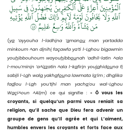
ٱلۡمُؤۡمِنِينَ أَعِزَّةٍ عَلَى ٱلۡكَٰفِرِينَ يُجَٰهِدُونَ فِي سَبِيلِ
ٱللَّهِ وَلَا يَخَافُونَ لَوۡمَةَ لَآئِمٖۚ ذَٰلِكَ فَضۡلُ ٱللَّهِ يُؤۡتِيهِ
مَن يَشَآءُۚ وَٱللَّهُ وَٰسِعٌ عَلِيمٌ ٥٤
(
y
a
‘ayyouha l-ladh
i
na ‘
a
man
ou
man yartadda
minkoum ^an d
i
nih
i
façawfa ya’ti l-L
a
hou bi
q
awmin
you
h
ibbouhoum wayou
h
ibb
ou
nah ‘adhil-latin ^ala
l-mou’min
i
n ‘a^i
zz
atin ^ala l-k
a
fir
i
n you
ja
hid
ou
na f
i
sab
i
li l-L
a
h wal
a
yakh
a
f
ou
na lawmata l
a
’im ; dh
a
lika
fa
d
lou l-L
a
h you’t
i
hi man yach
a
’ou wal-L
a
hou
W
a
çi^oun ^Al
i
m
) ce qui signifie : «
Ô vous les
croyants, si quelqu’un parmi vous reniait sa
religion, qu’il sache que
Dieu
fera advenir un
groupe de gens qu’Il agrée et qui L’aiment,
humbles envers les croyants et forts face aux