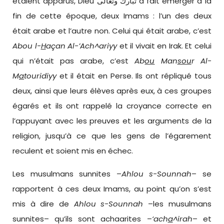
étaient apparus, Dieu تبارك وتعالى a fait émerger à la
fin de cette époque, deux Imams : l’un des deux
était arabe et l’autre non. Celui qui était arabe, c’est
Abou l-
H
açan Al-
’
Ach^ariyy
et il vivait en Irak. Et celui
qui n’était pas arabe, c’est
Ab
ou
Man
sou
r Al-
M
a
touridi
yy
et il était en Perse. Ils ont répliqué tous
deux, ainsi que leurs élèves après eux, à ces groupes
égarés et ils ont rappelé la croyance correcte en
l’appuyant avec les preuves et les arguments de la
religion, jusqu’à ce que les gens de l’égarement
reculent et soient mis en échec.
Les musulmans sunnites –
Ahlou s-Sounnah
– se
rapportent à ces deux Imams, au point qu’on s’est
mis à dire de
Ahlou s-Sounnah
–les musulmans
sunnites– qu’ils sont achaarites –
‘ach
a
^irah
– et