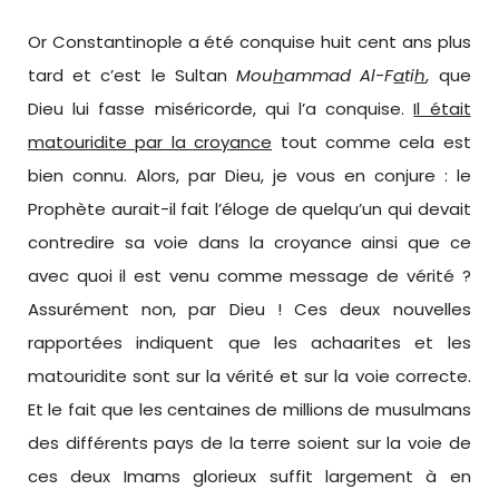
Or Constantinople a été conquise huit cent ans plus
tard et c’est le Sultan
Mou
h
ammad
Al-F
a
ti
h
, que
Dieu lui fasse miséricorde, qui l’a conquise.
Il était
matouridi
te
par la croyance
tout comme cela est
bien connu. Alors, par Dieu, je vous en conjure : le
Prophète aurait-il fait l’éloge de quelqu’un qui devait
contredire sa voie dans la croyance ainsi que ce
avec quoi il est venu comme message de vérité ?
Assurément non, par Dieu ! Ces deux nouvelles
rapportées indiquent que les achaarites et les
matouridite sont sur la vérité et sur la voie correcte.
Et le fait que les centaines de millions de musulmans
des différents pays de la terre soient sur la voie de
ces deux Imams glorieux suffit largement à en