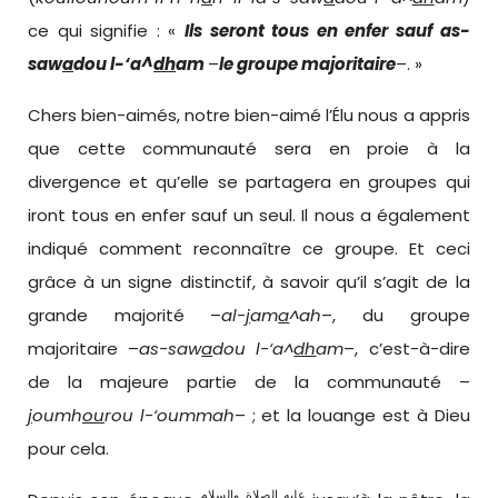
ce qui signifie : «
Ils seront tous en enfer sauf
as
-
saw
a
dou l-‘a^
dh
am
–
le groupe majorit
aire
–. »
Chers bien-aimés, notre bien-aimé l’Élu nous a appris
que cette communauté sera en proie à la
divergence et qu’elle se partagera en groupes qui
iront tous en enfer sauf un seul. Il nous a également
indiqué comment reconnaître ce groupe. Et ceci
grâce à un signe distinctif, à savoir qu’il s’agit de la
grande majorité –
a
l-
j
am
a
^ah
–, du groupe
majoritaire –
as
-saw
a
dou l-‘a^
dh
am
–, c’est-à-dire
de la majeure partie de la communauté –
j
oumh
ou
rou l-‘oummah
– ; et la louange est à Dieu
pour cela.
عليه الصلاة والسلام