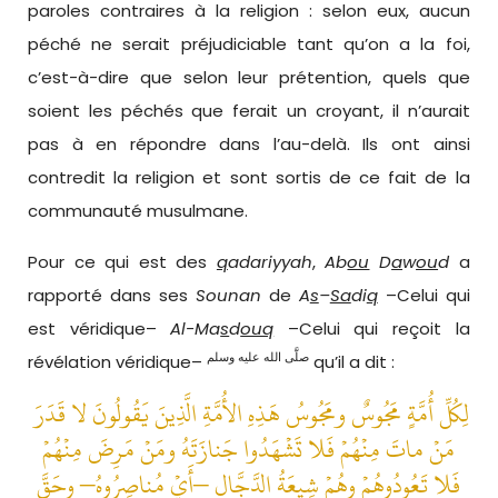
paroles contraires à la religion : selon eux, aucun
péché ne serait préjudiciable tant qu’on a la foi,
c’est-à-dire que selon leur prétention, quels que
soient les péchés que ferait un croyant, il n’aurait
pas à en répondre dans l’au-delà. Ils ont ainsi
contredit la religion et sont sortis de ce fait de la
communauté musulmane.
Pour ce qui est des
q
adariy
y
ah
,
Ab
ou
D
a
w
ou
d
a
rapporté dans ses
Sounan
de
A
s
–
Sa
di
q
–Celui qui
est véridique–
Al-Ma
s
d
ouq
–Celui qui reçoit la
صلَّى الله عليه وسلم
révélation véridique–
qu’il a dit :
لِكُلِّ أُمَّةٍ مَجُوسٌ ومَجُوسُ هَذِهِ الأُمَّةِ الَّذِينَ يَقُولُونَ لا قَدَرَ
مَنْ ماتَ مِنْهُمْ فَلا تَشْهَدُوا جَنازَتَهُ ومَنْ مَرِضَ مِنْهُمْ
فَلا تَعُودُوهُمْ وهُمْ شِيعَةُ الدَّجَّالِ –أَيْ مُناصِرُوهُ– وحَقَّ