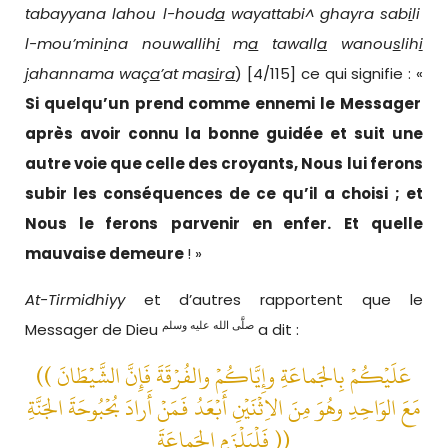
tabayyana lahou l-houd
a
wayattabi^ ghayra sab
i
li
l-mou’min
i
na nouwallih
i
m
a
tawall
a
wanou
s
lih
i
j
ahannama waç
a
’at ma
si
r
a
) [4/115] ce qui signifie : «
Si quelqu’un
prend comme ennemi le
Messager
après avoir connu la bonne guidée et suit
une
autre voie que
celle
des croyants, Nous lui ferons
subir les conséquences de ce qu’il a choisi
;
et
Nous le feron
s
parvenir
en enfer
.
E
t quelle
mauvaise demeure
! »
At-Tirmidhiyy
et d’autres rapportent que le
صلَّى الله عليه وسلم
Messager de Dieu
a dit :
(( عَلَيْكُمْ بِالجَماعَةِ وإِيَّاكُمْ والفُرْقَةَ فَإِنَّ الشَّيْطَانَ
مَعَ الوَاحِدِ وهُوَ مِنَ الاِثْنَيْنِ أَبْعَدُ فَمَنْ أَرادَ بُحْبُوحَةَ الجَنَّةِ
فَلْيَلْزَمِ الجَماعَةَ
))