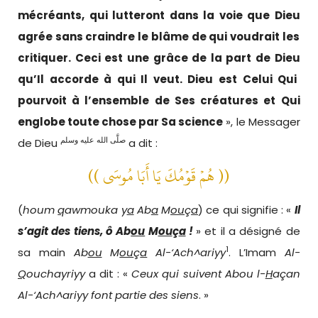
mécréants, qui lutteront dans la voie que
Dieu
agrée sans craindre le blâme de qui voudrait les
critiquer. Ceci est une grâce de la part de
Dieu
qu’Il accorde à qui Il veut.
Dieu
est Celui Qui
pourvoit à l’ensemble de Ses créatures et Qui
englobe toute chose par Sa science
», le Messager
صلَّى الله عليه وسلم
de Dieu
a dit :
(( هُمْ قَوْمُكَ يَا أَبَا مُوسَى
))
(
houm
q
awmouka y
a
Ab
a
M
ou
ç
a
) ce qui signifie : «
Il
s’agit d
es tiens
,
ô Ab
ou
M
ou
ç
a
!
» et il a désigné de
1
sa main
Ab
ou
M
ou
ç
a
Al-‘Ach^ariyy
. L’Imam
Al-
Q
ouchayriyy
a dit : «
Ceux qui
suivent
Abou l-
H
açan
Al-
‘
Ach^ariyy
f
ont
partie
des siens
.
»