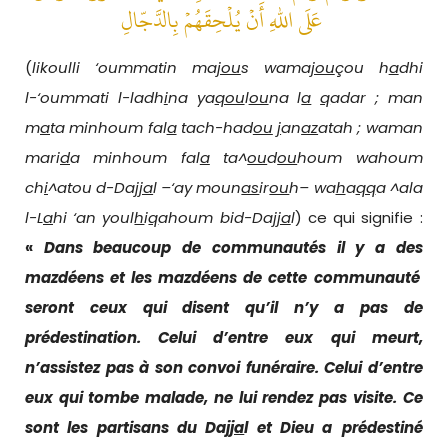
عَلَى اللهِ أَنْ يُلْحِقَهُمْ بِالدَّجّالِ
(
likoulli ‘oummatin ma
jou
s wama
jou
çou h
a
dhi
l-‘oummati l-ladh
i
na ya
qou
l
ou
na l
a
q
adar ; man
m
a
ta minhoum fal
a
tach-had
ou
j
an
az
atah ; waman
mari
d
a minhoum fal
a
ta^
ou
d
ou
houm wahoum
ch
i
^atou d-Da
jja
l –‘ay moun
as
ir
ou
h– wa
h
a
qq
a ^ala
l-L
a
hi ‘an youl
h
i
q
ahoum bid-Da
jja
l
) ce qui signifie :
«
Dans beaucoup de communautés il y a des
mazdéens et les mazdéens de cette communauté
seront
ceux qui disent qu’il n’y a pas de
prédestination.
Celui
d’entre eux qui meur
t,
n
’assistez pas
à son
convoi funéraire.
Celui d’entre
eux qui
tombe malade, ne
lui
rendez pas visite. Ce
sont les partisans
du
Da
jja
l et
Dieu
a
prédestiné