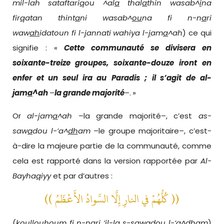
mil-lah sataftari
q
ou ^al
a
thal
a
thin wasab^
i
na
fir
q
atan thint
a
ni wasab^
ou
na fi n-n
a
ri
waw
ah
idatoun fi l-
j
annati wahiya l-
j
am
a
^ah
) ce qui
signifie : «
Cette
communauté se diviser
a
en
soixante-treize
groupes,
soixante-douze
iront en
enfer et un seul
ira au
Paradis
;
il s’agit de a
l-
j
am
a
^ah
–
la grande majorité
–.
»
Or
a
l-
j
am
a
^ah
–la grande majorité–, c’est
a
s-
saw
a
dou l-‘a^
dh
am
–le groupe majoritaire–, c’est-
à-dire la majeure partie de la communauté, comme
cela est rapporté dans la version rapportée par
Al-
Bayha
q
iyy
et par d’autres :
(( كُلُّهُمْ في النارِ إِلَّا السَّوادُ الأَعْظَمُ ))
(
koullouhoum fi n-n
a
ri ‘il-la s-saw
a
dou l-‘a^
dh
am
)