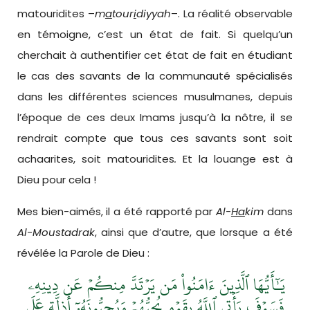
matouridites –
m
a
tour
i
di
yyah
–. La réalité observable
en témoigne, c’est un état de fait. Si quelqu’un
cherchait à authentifier cet état de fait en étudiant
le cas des savants de la communauté spécialisés
dans les différentes sciences musulmanes, depuis
l’époque de ces deux Imams jusqu’à la nôtre, il se
rendrait compte que tous ces savants sont soit
achaarites, soit matouridites
.
Et la louange est à
Dieu pour cela !
Mes bien-aimés, il a été rapporté par
Al-
Ha
kim
dans
Al-Moustadrak
, ainsi que d’autre, que lorsque a été
révélée la Parole de Dieu :
يَـٰٓأَيُّهَا ٱلَّذِينَ ءَامَنُواْ مَن يَرۡتَدَّ مِنكُمۡ عَن دِينِهِۦ
فَسَوۡفَ يَأۡتِي ٱللَّهُ بِقَوۡمٖ يُحِبُّهُمۡ وَيُحِبُّونَهُۥٓ أَذِلَّةٍ عَلَى