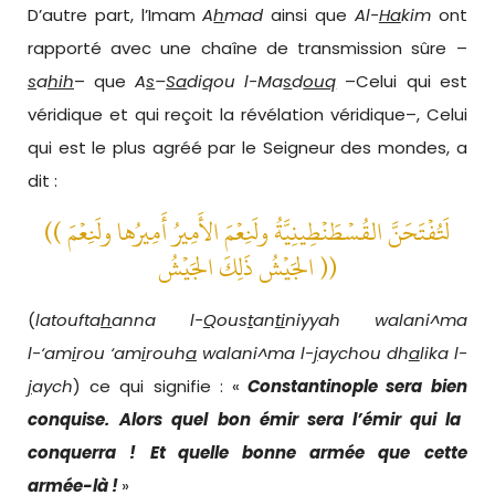
D’autre part, l’Imam
A
h
mad
ainsi que
Al-
Ha
kim
ont
rapporté avec une chaîne de transmission sûre –
s
a
hih
– que
A
s
–
Sa
di
q
ou l-Ma
s
d
ouq
–Celui qui est
véridique et qui reçoit la révélation véridique–, Celui
qui est le plus agréé par le Seigneur des mondes, a
dit :
(( لَتُفْتَحَنَّ القُسْطَنْطِينِيَّةُ ولَنِعْمَ الأَمِيرُ أَمِيرُها ولَنِعْمَ
الجَيْشُ ذَلِكَ الجَيْشُ
))
(
latoufta
h
anna l-
Q
ous
t
an
ti
niyyah walani^ma
l-‘am
i
rou ‘am
i
rouh
a
walani^ma l-
j
aychou dh
a
lika l-
j
aych
) ce qui signifie : «
Constantinople sera
bien
conquise
.
Alors quel
bon émir
sera
l’émir qui la
conquerra
!
E
t quel
le
bonne armée
que
cette
armée
-là
!
»