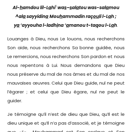
1
Al-
h
amdou lil-L
a
hi
wa
s
–
s
al
a
t
ou wa
s-sal
a
mou
^al
a
sayyidin
a
Mou
h
ammad
in
raç
ou
li l-L
a
h ;
y
a
‘ayyouha l-ladh
i
na ‘
a
manou t-ta
q
ou l-L
a
h
.
Louanges à Dieu, nous Le louons, nous recherchons
Son aide, nous recherchons Sa bonne guidée, nous
Le remercions, nous recherchons Son pardon et nous
nous repentons à Lui. Nous demandons que Dieu
nous préserve du mal de nos âmes et du mal de nos
mauvaises œuvres. Celui que Dieu guide, nul ne peut
l’égarer ; et celui que Dieu égare, nul ne peut le
guider.
Je témoigne qu’il n’est de dieu que Dieu, qu’Il est le
dieu unique et qu’Il n’a pas d’associé, et je témoigne
que محمّد
Mou
h
ammad
est Son esclave et Son