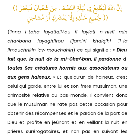
(( إِنَّ اللهَ لَيَطَّلِعُ فِي لَيْلَةِ النِّصْفِ مِنْ شَعْبانَ فَيَغْفِرُ
لِجَمِيعِ خَلْقِهِ إِلَّا لِمُشْرِكٍ أَوْ مُشاحِنٍ ))
(
‘inna l-L
a
ha laya
tt
ali^ou f
i
laylati n-ni
s
fi min
cha^b
a
na fayaghfirou li
j
am
i
^i khal
q
ih
i
‘il-l
a
limouchrikin ‘aw mouch
ah
in
) ce qui signifie : «
Dieu
fait que, la nuit de la mi-Cha^b
a
n, Il pardonne à
toutes Ses créatures hormis aux associateurs ou
aux gens haineux
. » Et quelqu’un de haineux, c’est
celui qui garde, entre lui et son frère musulman, une
animosité relative au bas-monde. Il convient donc
que le musulman ne rate pas cette occasion pour
obtenir des récompenses et le pardon de la part de
Dieu et profite en jeûnant et en veillant la nuit en
prières surérogatoires, et non pas en suivant les