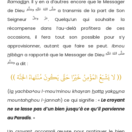
Rama
da
n
. Il y en a d’autres encore que le Messager
صَلَّى اللهُ عَلَيْهِ وسَلَّمَ
de Dieu
a transmis de la part de Son
عزّ وجلّ
Seigneur
. Quelqu’un qui souhaite la
récompense dans l’au-delà profitera de ces
occasions, il fera tout son possible pour s’y
approvisionner, autant que faire se peut.
Ibnou
صَلَّى اللهُ عَلَيْهِ
H
ibb
a
n
a rapporté que le Messager de Dieu
وسَلَّمَ
a dit :
(( لا يَشْبَعُ المُؤْمِنُ خَيْرًا حَتَّى يَكُونَ مُنْتَهاهُ الجَنَّة ))
(
l
a
yachba^ou l-mou’minou khayran
h
att
a
yak
ou
na
mountah
a
hou l-
j
annah
) ce qui signifie : «
Le croyant
ne se lasse pas d’un bien jusqu’à ce qu’il parvienne
au Paradis
. »
Un croyant accompli œuvre pour pratiquer le bien