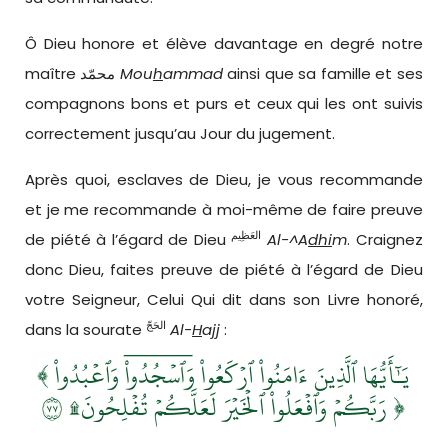
Ô Dieu honore et élève davantage en degré notre
maître محمّد
Mou
h
ammad
ainsi que sa famille et ses
compagnons bons et purs et ceux qui les ont suivis
correctement jusqu’au Jour du jugement.
Après quoi, esclaves de Dieu, je vous recommande
et je me recommande à moi-même de faire preuve
العَظِيم
de piété à l’égard de Dieu
Al-^A
dhi
m
. Craignez
donc Dieu, faites preuve de piété à l’égard de Dieu
votre Seigneur, Celui Qui dit dans son Livre honoré,
الحَجّ
dans la sourate
Al-
H
ajj
:
﴾
يَـٰٓأَيُّهَا ٱلَّذِينَ ءَامَنُواْ ٱرۡكَعُواْ وَٱسۡجُدُواْۤ وَٱعۡبُدُواْ
رَبَّكُمۡ وَٱفۡعَلُواْ ٱلۡخَيۡرَ لَعَلَّكُمۡ تُفۡلِحُونَ۩ ٧٧
﴿