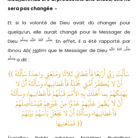
sera pas changée
. »
Et si la volonté de Dieu avait dû changer pour
quelqu’un, elle aurait changé pour le Messager de
صَلَّى اللهُ عَلَيْهِ وسَلَّمَ
Dieu
. En effet, il a été rapporté par
صَلَّى اللهُ عَلَيْهِ
Ibnou Ab
i
Ha
tim
que le Messager de Dieu
وسَلَّمَ
a dit :
(( سَأَلْتُ رَبِّي أَرْبَعًا فَأَعْطانِي ثَلاثًا ومَنَعَنِي واحِدَةً سَأَلْتُهُ
أَنْ لا يُكَفِّرَ أُمَّتِي جُمْلَةً فَأَعْطانِيها، وسَأَلْتُهُ أَنْ لا
يُهْلِكَهُمْ بِما أَهْلَكَ بِهِ الأُمَمَ قَبْلَهُمْ فَأَعْطانِيها، وسَأَلْتُهُ
أَنْ لا يُظْهِرَ عَلَيْهِمْ عَدُوًّا مِنْ غَيْرِهِمْ فَيَسْتَأْصِلَهُمْ
فَأَعْطانِيها، وسَأَلْتُهُ أَنْ لا يَجْعَلَ بَأْسَهُمْ بَيْنَهُمْ
فَمَنَعَنِيها ))
(
sa’altou Rabb
i
arba^an fa’a^
ta
n
i
thal
a
than