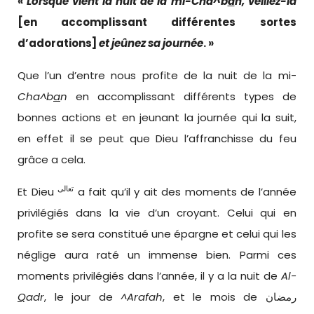
«
Lorsque vient la nuit de la mi-Cha^b
a
n, veillez-la
[en accomplissant différentes sortes
d’adorations]
et jeûnez sa journée
. »
Que l’un d’entre nous profite de la nuit de la mi-
Cha^b
a
n
en accomplissant différents types de
bonnes actions et en jeunant la journée qui la suit,
en effet il se peut que Dieu l’affranchisse du feu
grâce a cela.
تعالى
Et Dieu
a fait qu’il y ait des moments de l’année
privilégiés dans la vie d’un croyant. Celui qui en
profite se sera constitué une épargne et celui qui les
néglige aura raté un immense bien. Parmi ces
moments privilégiés dans l’année, il y a la nuit de
Al-
Q
adr
, le jour de
^Arafah
, et le mois de رمضان