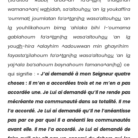
wamana^an
i
w
ah
idah, sa’altouh
ou
‘an l
a
youkaffira
‘oummat
i
j
oumlatan fa’a^
ta
n
i
h
a
wasa’altouh
ou
‘an
l
a
youhlikahoum bim
a
‘ahlaka bihi l-‘oumama
q
ablahoum fa’a^
ta
n
i
h
a
wasa’altouh
ou
‘an l
a
you
dh
-hira ^alayhim ^adouwwan min ghayrihim
fayasta’
s
ilahoum fa’a^
ta
n
i
h
a
wasa’altouh
ou
‘an l
a
ya
j
^ala ba’sahoum baynahoum famana^an
i
h
a
) ce
qui signifie : «
J’ai demandé à mon Seigneur quatre
choses : Il m’en a accordées trois et ne m’en a pas
accordée une. Je Lui ai demandé qu’Il ne rende pas
mécréante ma communauté dans sa totalité. Il me
l’a accordé. Je Lui ai demandé qu’Il ne l’anéantisse
pas par ce par quoi Il a anéanti les communautés
avant elle. Il me l’a accordé. Je Lui ai demandé de