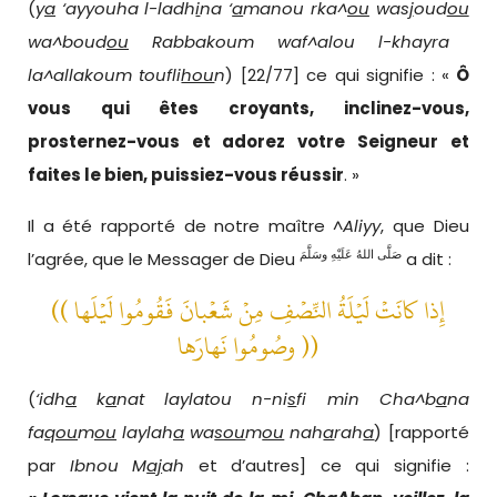
(
y
a
‘ayyouha l-ladh
i
na ‘
a
manou rka^
ou
was
j
oud
ou
wa^boud
ou
Rabbakoum waf^alou l-khayra
la^allakoum toufli
hou
n
) [22/77] ce qui signifie : «
Ô
vous qui êtes croyants, inclinez-vous,
prosternez-vous et adorez votre Seigneur et
faites le bien, puissiez-vous réussir
. »
Il a été rapporté de notre maître ^
Aliyy
, que Dieu
صَلَّى اللهُ عَلَيْهِ وسَلَّمَ
l’agrée, que le Messager de Dieu
a dit :
(( إِذا كانَتْ لَيْلَةُ النِّصْفِ مِنْ شَعْبانَ فَقُومُوا لَيْلَها
وصُومُوا نَهارَها ))
(
‘idh
a
k
a
nat laylatou n-ni
s
fi min Cha^b
a
na
fa
qou
m
ou
laylah
a
wa
sou
m
ou
nah
a
rah
a
) [rapporté
par
Ibnou M
aj
ah
et d’autres] ce qui signifie :