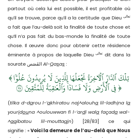
partout où cela lui est possible, il est profitable où
تعالى
qu’il se trouve, parce qu’il a la certitude que Dieu
a fait que l’au-delà soit la finalité de toute chose et
qu’Il n’a pas fait du bas-monde la finalité de toute
chose. Il œuvre donc pour obtenir cette résidence
تعالى
éminente à propos de laquelle Dieu
dit dans la
sourate القَصَص
Al-
Q
a
s
a
s
:
﴾
تِلۡكَ ٱلدَّارُ ٱلۡأٓخِرَةُ نَجۡعَلُهَا لِلَّذِينَ لَا يُرِيدُونَ عُلُوّٗا
فِي ٱلۡأَرۡضِ وَلَا فَسَادٗاۚ وَٱلۡعَٰقِبَةُ لِلۡمُتَّقِينَ ٨٣
﴿
(
tilka d-d
a
rou l-‘
a
khiratou na
j
^alouh
a
lil-ladh
i
na l
a
your
i
d
ou
na ^oulouwwan fi l-‘ar
d
i wal
a
façad
a
wal-
^
aq
ibatou lil-moutta
qi
n
) [28/83] ce qui
signifie : «
Voici la demeure de l’au-delà
que Nous