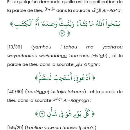
Et si quelqu’un demande quelle est la signification de
عَزَّ وجَلَّ
la parole de Dieu
dans la sourate الرَّعْد
Ar-Ra^d
:
﴾
يَمۡحُواْ ٱللَّهُ مَا يَشَآءُ وَيُثۡبِتُۖ وَعِندَهُۥٓ أُمُّ ٱلۡكِتَٰبِ
٣٩
﴿
[13/36] (
yam
h
ou l-L
a
hou m
a
yach
a
’ou
wayouthbitou wa^indah
ou
‘oummou l-kit
a
b
) ; et la
parole de Dieu dans la sourate غافِر
Gh
a
fir
:
﴾
ٱدۡعُونِيٓ أَسۡتَجِبۡ لَكُمۡۚ
﴿
[40/60] (
‘oud^
ou
n
i
‘asta
j
ib lakoum
) ; et la parole de
الرَّحْمَن
Dieu dans la sourate
Ar-Ra
h
m
a
n
:
﴾
كُلَّ يَوۡمٍ هُوَ فِي شَأۡنٖ ٢٩
﴿
[55/29] (
koullou yawmin houwa f
i
cha’n
)