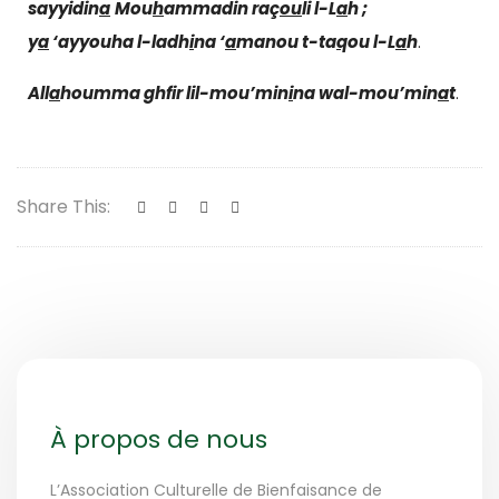
sayyidin
a
Mou
h
ammad
in
raç
ou
li l-L
a
h ;
y
a
‘ayyouha l-ladh
i
na ‘
a
manou t-ta
q
ou l-L
a
h
.
All
a
h
oumma ghfir lil-mou’min
i
na wal-mou’min
a
t
.
Share This:
À propos de nous
L’Association Culturelle de Bienfaisance de