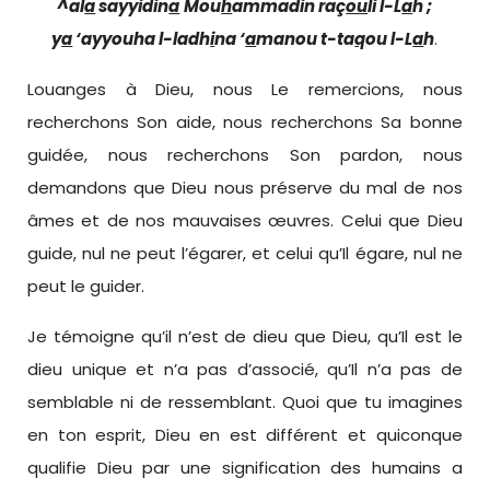
^al
a
sayyidin
a
Mou
h
ammad
in
raç
ou
li l-L
a
h ;
y
a
‘ayyouha l-ladh
i
na ‘
a
manou t-ta
q
ou l-L
a
h
.
Louanges à Dieu, nous Le remercions, nous
recherchons Son aide, nous recherchons Sa bonne
guidée, nous recherchons Son pardon, nous
demandons que Dieu nous préserve du mal de nos
âmes et de nos mauvaises œuvres. Celui que Dieu
guide, nul ne peut l’égarer, et celui qu’Il égare, nul ne
peut le guider.
Je témoigne qu’il n’est de dieu que Dieu, qu’Il est le
dieu unique et n’a pas d’associé, qu’Il n’a pas de
semblable ni de ressemblant. Quoi que tu imagines
en ton esprit, Dieu en est différent et quiconque
qualifie Dieu par une signification des humains a