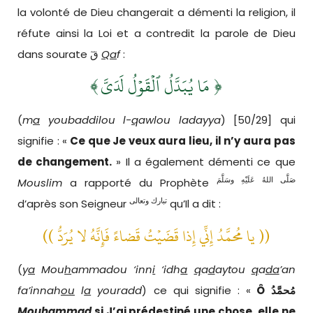
la volonté de Dieu changerait a démenti la religion, il
réfute ainsi la Loi et a contredit la parole de Dieu
dans sourate قٓ
Qa
f
:
﴾
مَا يُبَدَّلُ ٱلۡقَوۡلُ لَدَيَّ
﴿
(
m
a
youbaddilou l-
q
awlou ladayya
) [50/29] qui
signifie : «
Ce que Je veux aura lieu, il n’y aura pas
de changement.
» Il a également démenti ce que
صَلَّى اللهُ عَلَيْهِ وسَلَّمَ
Mouslim
a rapporté du Prophète
تبارك وتعالى
d’après son Seigneur
qu’Il a dit :
(( يا مُحمَّدُ إِنِّي إِذا قَضَيْتُ قَضاءً فَإِنَّهُ لا يُرَدُّ ))
(
y
a
Mou
h
ammadou ‘inn
i
‘idh
a
q
a
d
aytou
q
a
da
’an
fa’innah
ou
l
a
youradd
) ce qui signifie : «
Ô
مُحمَّدُ
Mou
h
ammad
si J’ai prédestiné une chose, elle ne