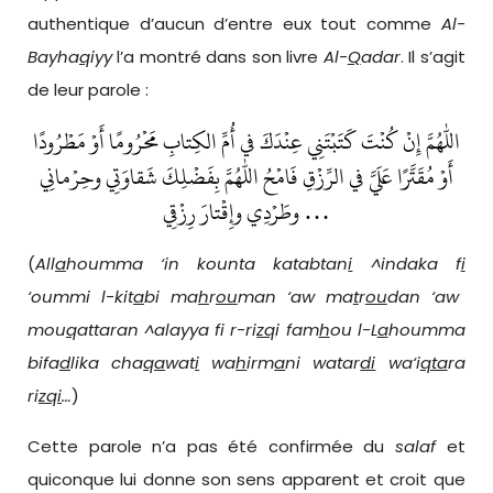
authentique d’aucun d’entre eux tout comme
Al-
Bayha
q
iyy
l’a montré dans son livre
Al-
Q
adar
. Il s’agit
de leur parole :
اللهم إِنْ كُنْتَ كَتَبْتَنِي عِنْدَكَ في أُمِّ الكِتابِ مَحْرُومًا أَوْ مَطْرُودًا
أَوْ مُقَتَّرًا عَلَيَّ في الرِّزْقِ فَامْحُ اللهم بِفَضْلِكَ شَقاوَتِي وحِرْمانِي
وطَرْدِي وإِقْتارَ رِزْقِي …
(
All
a
h
oumma ‘in kounta katabtan
i
^indaka f
i
‘oummi l-kit
a
bi ma
h
r
ou
man ‘aw ma
t
r
ou
dan ‘aw
mou
q
attaran ^alayya fi r-ri
zq
i fam
h
ou l-L
a
houmma
bifa
d
lika cha
qa
wat
i
wa
h
irm
a
ni watar
di
wa‘i
qta
ra
ri
zqi
…
)
Cette parole n’a pas été confirmée du
salaf
et
quiconque lui donne son sens apparent et croit que