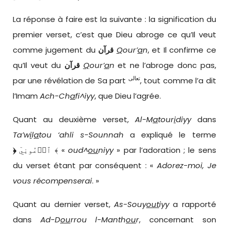
La réponse à faire est la suivante : la signification du
premier verset, c’est que Dieu abroge ce qu’Il veut
comme jugement du
قرآن
Q
our’
a
n
, et Il confirme ce
qu’Il veut du
قرآن
Q
our’
a
n
et ne l’abroge donc pas,
تعالى
par une révélation de Sa part
, tout comme l’a dit
l’Imam
Ach-Ch
a
fi^iyy
, que Dieu l’agrée.
Quant au deuxième verset,
Al-M
a
tour
i
diyy
dans
Ta’w
i
l
a
tou ‘ahli s-Sounnah
a expliqué le terme
﴿
ٱدۡعُونِيٓ ﴾ «
oud^
ou
niyy
» par l’adoration ; le sens
du verset étant par conséquent : «
Adorez-moi, Je
vous récompenserai
. »
Quant au dernier verset,
As-Souy
out
iyy
a rapporté
dans
Ad-D
ou
rrou l-Manth
ou
r
, concernant son