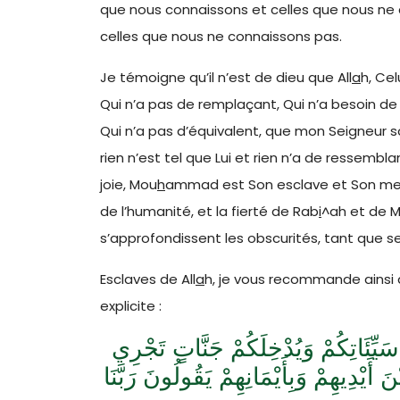
que nous connaissons et celles que nous ne 
celles que nous ne connaissons pas.
Je témoigne qu’il n’est de dieu que All
a
h, Cel
Qui n’a pas de remplaçant, Qui n’a besoin de 
Qui n’a pas d’équivalent, que mon Seigneur so
rien n’est tel que Lui et rien n’a de ressemb
joie, Mou
h
ammad est Son esclave et Son mess
de l’humanité, et la fierté de Rab
i
^ah et de 
s’approfondissent les obscurités, tant que se 
Esclaves de All
a
h, je vous recommande ainsi 
explicite :
َيِّئَاتِكُمْ وَيُدْخِلَكُمْ جَنَّاتٍ تَجْرِي
َيْدِيهِمْ وَبِأَيْمَانِهِمْ يَقُولُونَ رَبَّنَا