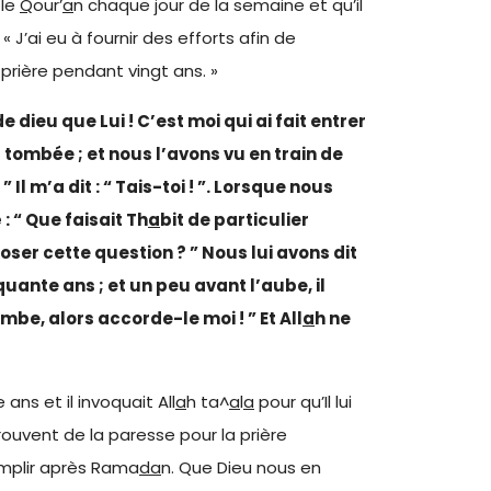
 le
Q
our’
a
n chaque jour de la semaine et qu’il
: « J’ai eu à fournir des efforts afin de
 prière pendant vingt ans. »
 de dieu que Lui ! C’est moi qui ai fait entrer
 tombée ; et nous l’avons vu en train de
 Il m’a dit : “ Tais-toi ! ”. Lorsque nous
: “ Que faisait Th
a
bit de particulier
ser cette question ? ” Nous lui avons dit
nquante ans ; et un peu avant l’aube, il
be, alors accorde-le moi ! ” Et All
a
h ne
ns et il invoquait All
a
h ta^
a
l
a
pour qu’Il lui
prouvent de la paresse pour la prière
omplir après Rama
da
n. Que Dieu nous en