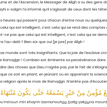
rne et de l’Ascension, le Messager de All
a
h a vu des gens d
ayhi s-sal
a
m l’a informé qu’il s’agissait de ceux dont les tête
 heures qui passent pour chacun d’entre nous ou quelques mi
lui qui est intelligent, c’est celui qui se rend des comptes 
est-ce pas que celui qui est intelligent, c’est celui qui s
’au-delà ? Bien sûr que oui [je jure] par All
a
h !
 bas monde sont très insignifiants. Que la joie de l’esclave cr
 de Rama
da
n ! Combien est éminente sa persévérance dans 
dire des choses que Dieu n’agrée pas, par le fait de s’éloign
: que ce soit en priant, en jeûnant ou en apprenant la science
a religion après le mois de Rama
da
n. N’arrête pas d’écouter 
u’minoun min khayrin tasma^ouh
ou
h
att
a
yak
ou
na moun