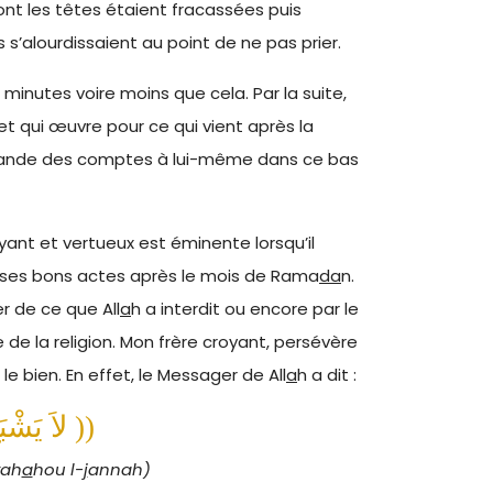
ont les têtes étaient fracassées puis
s s’alourdissaient au point de ne pas prier.
nutes voire moins que cela. Par la suite,
et qui œuvre pour ce qui vient après la
e demande des comptes à lui-même dans ce bas
oyant et vertueux est éminente lorsqu’il
ses bons actes après le mois de Rama
da
n.
er de ce que All
a
h a interdit ou encore par le
 de la religion. Mon frère croyant, persévère
le bien. En effet, le Messager de All
a
h a dit :
(( لاَ يَشْبَعُ مُؤْمِنٌ مِنْ خَيْرٍ يَسْمَعُهُ حَتَّى يَكُونَ مُنْتَهَاهُ الجنَّةَ ))
tah
a
hou l-
j
annah)