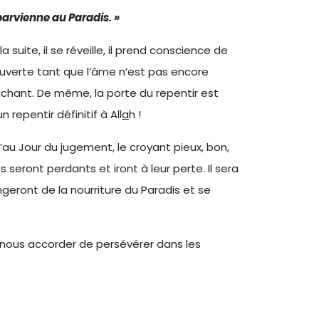
 parvienne au Paradis. »
 suite, il se réveille, il prend conscience de
 ouverte tant que l’âme n’est pas encore
ouchant. De même, la porte du repentir est
n repentir définitif à All
a
h !
u’au Jour du jugement, le croyant pieux, bon,
 seront perdants et iront à leur perte. Il sera
angeront de la nourriture du Paradis et se
nous accorder de persévérer dans les