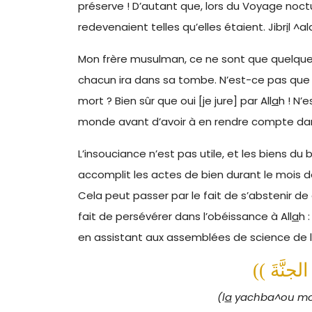
préserve ! D’autant que, lors du Voyage noctu
redevenaient telles qu’elles étaient. Jibr
i
l ^al
Mon frère musulman, ce ne sont que quelques
chacun ira dans sa tombe. N’est-ce pas que ce
mort ? Bien sûr que oui [je jure] par All
a
h ! N’
monde avant d’avoir à en rendre compte dans l
L’insouciance n’est pas utile, et les biens du
accomplit les actes de bien durant le mois
Cela peut passer par le fait de s’abstenir de 
fait de persévérer dans l’obéissance à All
a
h 
en assistant aux assemblées de science de l
(l
a
yachba^ou mo