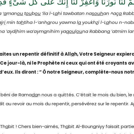
ِمْ لَنَا نُورَنَا وَاغْفِرْ لَنَا إِنَّكَ عَلَى كُلِّ شَىْءٍ قَد
 ‘
a
man
ou
t
ou
b
ou
‘ila l-L
a
hi tawbatan na
souh
an ^aç
a
Rabb
a
j
r
i
min ta
h
tiha l-‘anh
a
rou yawma l
a
youkh
z
i l-L
a
hou n-nab
a ‘ayd
i
him wa’aym
a
nihim ya
qou
l
ou
na Rabban
a
‘atmim la
ites un repentir définitif à All
a
h, Votre Seigneur expier
Ce jour-là, ni le Prophète ni ceux qui ont été croyants av
’eux. Ils diront : “ Ô notre Seigneur, complète-nous no
is béni de Rama
da
n nous a quittés. C’était le mois du bien, l
t au revoir au mois du repentir, persévérez sur le repentir. A
 Th
a
bit ! Chers bien-aimés, Th
a
bit Al-Boun
a
niyy faisait par