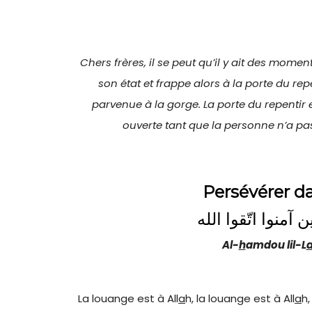
Chers frères, il se peut qu’il y ait des momen
son état et frappe alors à la porte du repe
parvenue à la gorge. La porte du repentir e
ouverte tant que la personne n’a pa
Persévérer da
آمنوا اتّقوا الله
Al-
h
amdou lil-L
La louange est à All
a
h, la louange est à All
a
h,