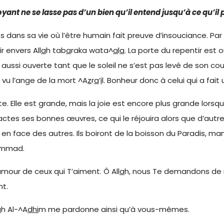
oyant ne se lasse pas d’un bien qu’il entend jusqu’à ce qu’il
s dans sa vie où l’être humain fait preuve d’insouciance. Par la
r envers All
a
h tab
a
raka wata^
a
l
a
. La porte du repentir est
 aussi ouverte tant que le soleil ne s’est pas levé de son c
vu l’ange de la mort ^A
z
r
a
’
i
l. Bonheur donc à celui qui a fait u
e. Elle est grande, mais la joie est encore plus grande lorsq
actes ses bonnes œuvres, ce qui le réjouira alors que d’autres
ns en face des autres. Ils boiront de la boisson du Paradis, m
mmad.
our de ceux qui T’aiment. Ô All
a
h, nous Te demandons de 
nt.
a
h Al-^A
dhi
m me pardonne ainsi qu’à vous-mêmes.