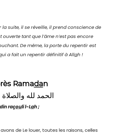
a suite, il se réveille, il prend conscience de
est ouverte tant que l’âme n’est pas encore
 couchant. De même, la porte du repentir est
i a fait un repentir définitif à All
a
h !
après Rama
da
n
الحمد لله والصلاة و
d
in
raç
ou
li l-L
a
h ;
vons de Le louer, toutes les raisons, celles