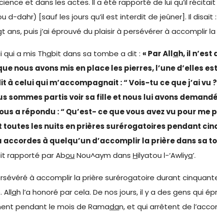
ence et dans les actes. Il a été rapporté de lui qu’il récitait
 d-dahr) [sauf les jours qu’il est interdit de jeûner]. Il disait 
 ans, puis j’ai éprouvé du plaisir à persévérer à accomplir la
i qui a mis Th
a
bit dans sa tombe a dit :
« Par All
a
h, il n’est
ue nous avons mis en place les pierres, l’une d’elles est
it à celui qui m’accompagnait : “ Vois-tu ce que j’ai vu ? ”
us sommes partis voir sa fille et nous lui avons demandé 
ous a répondu : “ Qu’est- ce que vous avez vu pour me po
llait toutes les nuits en prières surérogatoires pendant ci
Tu accordes à quelqu’un d’accomplir la prière dans sa tom
it rapporté par Ab
ou
Nou^aym dans
H
ilyatou l-‘Awliy
a
’.
véré à accomplir la prière surérogatoire durant cinquante a
 All
a
h l’a honoré par cela. De nos jours, il y a des gens qui é
quement pendant le mois de Rama
da
n, et qui arrêtent de l’acc