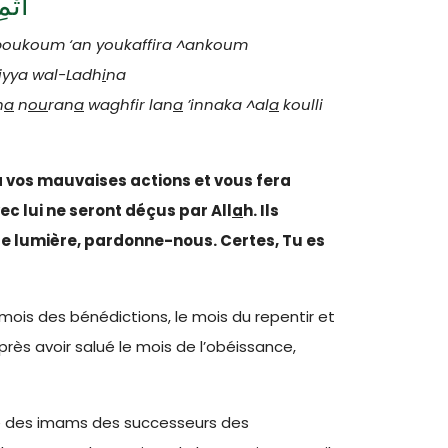
أَتْم
oukoum ‘an youkaffira ^ankoum
iyya wal-Ladh
i
na
n
a
n
ou
ran
a
waghfir lan
a
’innaka ^al
a
koulli
a vos mauvaises actions et vous fera
ec lui ne seront déçus par All
a
h. Ils
tre lumière, pardonne-nous. Certes, Tu es
e mois des bénédictions, le mois du repentir et
près avoir salué le mois de l’obéissance,
tie des imams des successeurs des