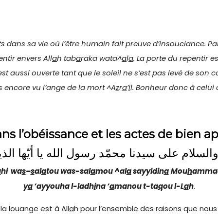
ts dans sa vie où l’être humain fait preuve d’insouciance. Par l
ntir envers All
a
h tab
a
raka wata^
a
l
a
. La porte du repentir 
st aussi ouverte tant que le soleil ne s’est pas levé de son
s encore vu l’ange de la mort ^A
z
r
a
’
i
l. Bonheur donc à celui qu
ns l’obéissance et les actes de bien 
السلام على سيدنا محمّد رسول الله يا أيّها الذين 
a
hi
wa
s
–
s
al
a
t
ou wa
s-sal
a
mou ^al
a
sayyidin
a
Mou
h
amma
y
a
‘ayyouha l-ladh
i
na ‘
a
manou t-ta
q
ou l-L
a
h
.
 la louange est à All
a
h pour l’ensemble des raisons que nous a