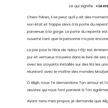
ce qui signifie :
« Le cr
Chers frères, il se peut qu’il y ait des moment
son état et frappe alors à la porte du repenti
parvenue à la gorge. La porte du repentir est
ouverte tant que la personne n’a pas encore 
La joie pour la fête de ^
I
dou l-Fi
t
r est éminent
pur et vertueux trouvera dans le livre de ses 
avec les croyants installés sur des lits les u
réuniront avec le maître des mondes Mou
h
a
Ô All
a
h, nous Te demandons Ton amour et l’am
œuvres qui nous font parvenir à Ton agréme
Ayant tenu mes propos, je demande que All