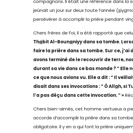
compagnons. Il était une référence dans la sci
jeûnait un jour sur deux toute l’année (
s
iy
a
mou
persévérer à accomplir la prière pendant vingt
Chers frères de Foi, il a été rapporté que celu
Th
a
bit Al-Boun
a
niyy dans sa tombe. Lorsq
faire la prière dans sa tombe. Sur ce, j’ai d
avons terminé de le recouvrir de terre, no
durant sa vie dans ce bas monde ? ” Elle n
ce que nous avions vu. Elle a dit : “ Il vei
disait dans ses invocations : ” Ô All
a
h, si 
l’a pas déçu dans cette invocation. ” »
Réc
Chers bien-aimés, cet homme vertueux a persé
accorde d’accomplir la prière dans sa tombe.
obligatoire. Il y en a qui font la prière uni