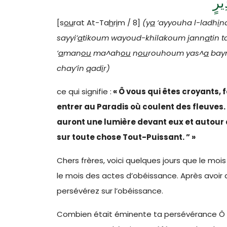
ِيرٍ
[s
ou
rat At-Ta
h
r
i
m / 8]
(y
a
‘ayyouha l-ladh
i
na
sayyi’
a
tikoum wayoud-khilakoum
j
ann
a
tin t
‘
a
man
ou
ma^ah
ou
n
ou
rouhoum yas^
a
bayn
chay’in
q
ad
i
r)
ce qui signifie :
« Ô vous qui êtes croyants, fa
entrer au Paradis où coulent des fleuves. 
auront une lumière devant eux et autour d
sur toute chose Tout-Puissant. ” »
Chers frères, voici quelques jours que le mo
le mois des actes d’obéissance. Après avoir di
persévérez sur l’obéissance.
Combien était éminente ta persévérance Ô