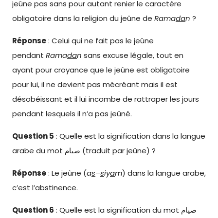
jeûne pas sans pour autant renier le caractère
obligatoire dans la religion du jeûne de
Rama
da
n
?
Réponse
: Celui qui ne fait pas le jeûne
pendant
Rama
da
n
sans excuse légale, tout en
ayant pour croyance que le jeûne est obligatoire
pour lui, il ne devient pas mécréant mais il est
désobéissant et il lui incombe de rattraper les jours
pendant lesquels il n’a pas jeûné.
Question 5
: Quelle est la signification dans la langue
arabe du mot صيام (traduit par jeûne) ?
Réponse
: Le jeûne (
a
s
–
s
iy
a
m
) dans la langue arabe,
c’est l’abstinence.
Question 6
: Quelle est la signification du mot صيام