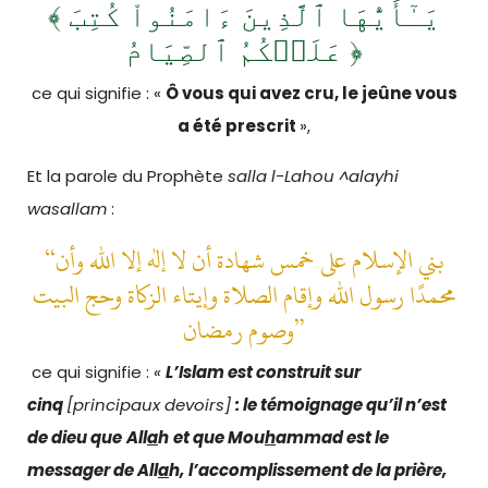
﴾ يَـٰٓأَيُّهَا ٱلَّذِينَ ءَامَنُواْ كُتِبَ
عَلَيۡكُمُ ٱلصِّيَامُ ﴿
ce qui signifie : «
Ô vous qui avez cru,
le jeûne vous
a été prescrit
»,
Et la parole du Prophète
salla l-Lahou ^alayhi
wasallam
:
“بني الإسلام على خمس شهادة أن لا إله إلا الله وأن
محمدًا رسول الله وإقام الصلاة وإيتاء الزكاة وحج البيت
وصوم رمضان”
ce qui signifie :
«
L’Islam est construit sur
cinq
[principaux devoirs]
: le témoignage qu’il n’est
de dieu que
All
a
h
et que
Mou
h
ammad
est le
messager de
All
a
h
,
l’accomplissement de la prière,