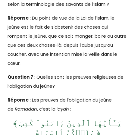
selon la terminologie des savants de l’Islam ?
Réponse
: Du point de vue de la Loi de l’Islam, le
jeûne est le fait de s’abstenir des choses qui
rompent le jeûne, que ce soit manger, boire ou autre
que ces deux choses-là, depuis l’aube jusqu’au
coucher, avec une intention mise la veille dans le
cœur.
Question 7
: Quelles sont les preuves religieuses de
l’obligation du jeûne?
Réponse
: Les preuves de l’obligation du jeûne
de
Rama
da
n
, c’est la
‘
a
yah
:
﴾ يَـٰٓأَيُّهَا ٱلَّذِينَ ءَامَنُواْ كُتِبَ
عَلَيۡكُمُ ٱلصِّيَامُ ﴿