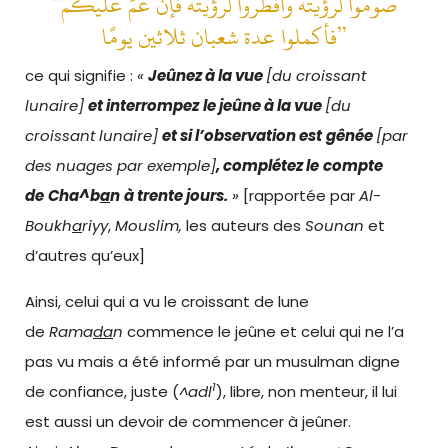
“صوموا لرؤيته وأفطروا لرؤيته فإن غمَّ عليكم
فأكملوا عدة شعبان ثلاثين يومًا”
ce qui signifie :
«
Jeûnez à la vue
[du croissant
lunaire]
et
interrompez
le jeûne
à la vue
[du
croissant lunaire]
et
si
l’observation
est
gênée
[par
des nuages par exemple]
, complétez
le
compte
de
Cha^b
a
n
à trente jours.
»
[rapportée par
Al-
Boukh
a
riyy
,
Mouslim,
les auteurs des
Sounan
et
d’autres qu’eux]
Ainsi, celui qui a vu le croissant de lune
de
Rama
da
n
commence le jeûne et celui qui ne l’a
pas vu mais a été informé par un musulman digne
1
de confiance, juste (
^adl
), libre, non menteur, il lui
est aussi un devoir de commencer à jeûner.