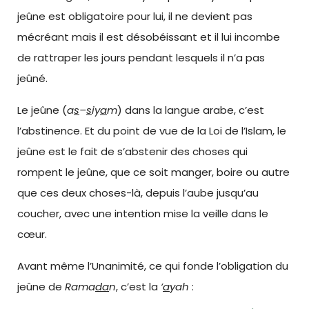
jeûne est obligatoire pour lui, il ne devient pas
mécréant mais il est désobéissant et il lui incombe
de rattraper les jours pendant lesquels il n’a pas
jeûné.
Le jeûne (
a
s
–
s
iy
a
m
) dans la langue arabe, c’est
l’abstinence. Et du point de vue de la Loi de l’Islam, le
jeûne est le fait de s’abstenir des choses qui
rompent le jeûne, que ce soit manger, boire ou autre
que ces deux choses-là, depuis l’aube jusqu’au
coucher, avec une intention mise la veille dans le
cœur.
Avant même l’Unanimité, ce qui fonde l’obligation du
jeûne de
Rama
da
n
, c’est la
‘
a
yah
: