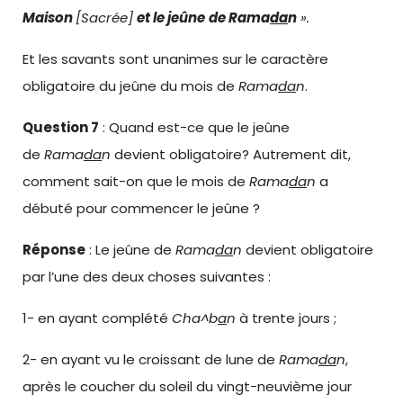
Maison
[Sacrée]
et le jeûne
de Rama
da
n
».
Et les savants sont unanimes sur le caractère
obligatoire du jeûne du mois de
Rama
da
n
.
Question 7
: Quand est-ce que le jeûne
de
Rama
da
n
devient obligatoire? Autrement dit,
comment sait-on que le mois de
Rama
da
n
a
débuté pour commencer le jeûne ?
Réponse
: Le jeûne de
Rama
da
n
devient obligatoire
par l’une des deux choses suivantes :
1- en ayant complété
Cha^b
a
n
à trente jours ;
2- en ayant vu le croissant de lune de
Rama
da
n
,
après le coucher du soleil du vingt-neuvième jour