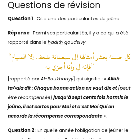
Questions de révision
Question 1
: Cite une des particularités du jeûne.
Réponse
: Parmi ses particularités, il y a ce qui a été
rapporté dans le
h
ad
i
t
h
q
oudsiyy
:
“كل حسنة بعشر أمثالها إلى سبعمائة ضعف إلا الصيام
فإنه لي وأنا أجزي به”
[rapporté par
Al-Boukh
a
riyy
] qui signifie :
«
All
a
h
ta^
a
l
a
dit : Chaque bonne action en vaut dix et
[peut
être récompensée]
jusqu’à sept cents fois hormis le
jeûne, il est certes pour Moi et c’est Moi Qui en
accorde la récompense correspondante
».
Question 2
: En quelle année l’obligation de jeûner le