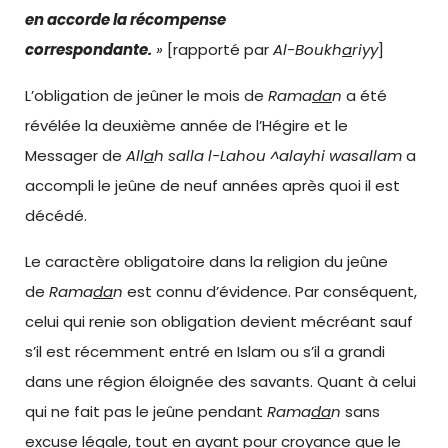
en
accorde la récompense
correspondante.
»
[rapporté par
Al-Boukh
a
riyy
]
L’obligation de jeûner le mois de
Rama
da
n
a été
révélée la deuxième année de l’Hégire et le
Messager de
All
a
h
salla l-Lahou ^alayhi wasallam
a
accompli le jeûne de neuf années après quoi il est
décédé.
Le caractère obligatoire dans la religion du jeûne
de
Rama
da
n
est connu d’évidence. Par conséquent,
celui qui renie son obligation devient mécréant sauf
s’il est récemment entré en Islam ou s’il a grandi
dans une région éloignée des savants. Quant à celui
qui ne fait pas le jeûne pendant
Rama
da
n
sans
excuse légale, tout en ayant pour croyance que le