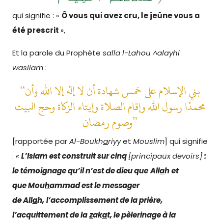
qui signifie : «
Ô vous qui avez cru, le jeûne vous a
été prescrit
»,
Et la parole du Prophète
salla l-Lahou ^alayhi
wasllam
:
“بني الإسلام على خمس شهادة أن لا إله إلا الله وأن
محمدًا رسول الله وإقام الصلاة وإيتاء الزكاة وحج البيت
وصوم رمضان”
[rapportée par
Al-Boukh
a
riyy
et
Mouslim
] qui signifie
:
«
L’Islam est construit sur cinq
[principaux devoirs]
:
le témoignage qu’il n’est de dieu que
All
a
h
et
que Mou
h
ammad est le messager
de All
a
h,
l’accomplissement de la prière,
l’acquittement de la
z
ak
a
t, le pèlerinage à la