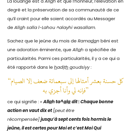
La louange est à
All
a
h
et que l’honneur, l’élévation en
degré et la préservation de sa communauté de ce
qu’il craint pour elle soient accordés au Messager
de
All
a
h salla l-Lahou ^alayhi wasallam
.
Sachez que le jeûne du mois de
Rama
da
n
béni est
une adoration éminente, que
All
a
h
a spécifiée de
particularités. Parmi ces particularités, il y a ce qui a
été rapporté dans le
h
ad
i
t
h
q
oudsiyy
:
“كل حسنة بعشر أمثالها إلى سبعمائة ضعف إلا الصيام
فإنه لي وأنا أجزي به”
ce qui signifie :
«
All
a
h ta^
a
l
a
dit : Chaque bonne
action en vaut dix et
[peut être
récompensée]
jusqu’à sept cents fois hormis le
jeûne, il est certes pour Moi et c’est Moi Qui