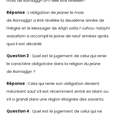
mois de
Rama
da
n
a-t-elle été révélée?
Réponse
: L’obligation de jeûner le mois
de
Rama
da
n
a été révélée la deuxième année de
l’Hégire et le Messager de
All
a
h salla l-Lahou ^alayhi
wasallam
a accompli le jeûne de neuf années après
quoi il est décédé.
Question 3
: Quel est le jugement de celui qui renie
le caractère obligatoire dans la religion du jeûne
de
Rama
da
n
?
Réponse
: Celui qui renie son obligation devient
mécréant sauf s’il est récemment entré en Islam ou
s’il a grandi dans une région éloignée des savants.
Question 4
: Quel est le jugement de celui qui ne