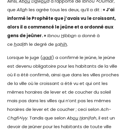
Ainsi,
Ab
ou
D
a
w
ou
d
a rapporté de
Ibnou ^Oumar
,
que
All
a
h
les agrée tous les deux, qu’il a dit :
« J’ai
informé le Prophète que j’avais vu le croissant,
alors il a commencé le jeûne et a ordonné aux
gens de jeûner. »
Ibnou
H
ibb
a
n
a donné à
ce
h
ad
i
th
le degré de
s
a
hih
.
Lorsque le juge (
qadi
) a confirmé le jeûne, le jeûne
est devenu obligatoire pour les habitants de la ville
où il a été confirmé, ainsi que dans les villes proches
de la ville où le croissant a été vu et qui ont les
mêmes horaires de lever et de coucher du soleil
mais pas dans les villes qui n’ont pas les mêmes
horaires de lever et de coucher ; ceci selon
Ach-
Ch
a
fi^iyy
. Tandis que selon
Ab
ou
H
an
i
fah
, il est un
devoir de jeûner pour les habitants de toute ville