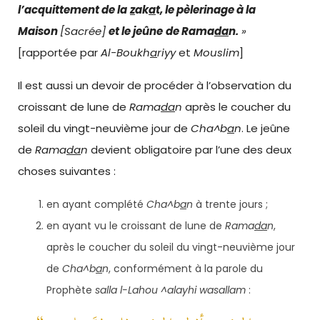
l’acquittement de la
z
ak
a
t
, le pèlerinage à la
Maison
[Sacrée]
et le jeûne
de
Rama
da
n.
»
[rapportée par
Al-Boukh
a
riyy
et
Mouslim
]
Il est aussi un devoir de procéder à l’observation du
croissant de lune de
Rama
da
n
après le coucher du
soleil du vingt-neuvième jour de
Cha^b
a
n
. Le jeûne
de
Rama
da
n
devient obligatoire par l’une des deux
choses suivantes :
en ayant complété
Cha^b
a
n
à trente jours ;
en ayant vu le croissant de lune de
Rama
da
n
,
après le coucher du soleil du vingt-neuvième jour
de
Cha^b
a
n
, conformément à la parole du
Prophète
salla l-Lahou ^alayhi wasallam
: