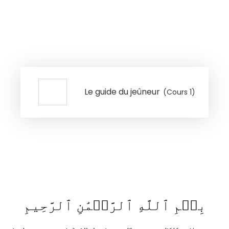
Le guide du jeûneur
(Cours 1)
بِسۡمِ ٱللَّهِ ٱلرَّحۡمَٰنِ ٱلرَّحِيمِ