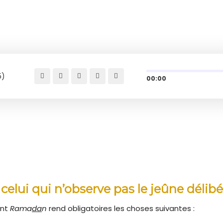
5)
00:00
 celui qui n’observe pas le jeûne dél
ant
Rama
da
n
rend obligatoires les choses suivantes :