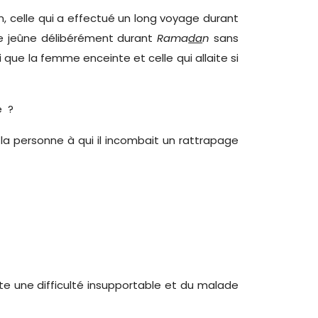
n, celle qui a effectué un long voyage durant
 le jeûne délibérément durant
Rama
da
n
sans
 que la femme enceinte et celle qui allaite si
é ?
ue la personne à qui il incombait un rattrapage
ente une difficulté insupportable et du malade