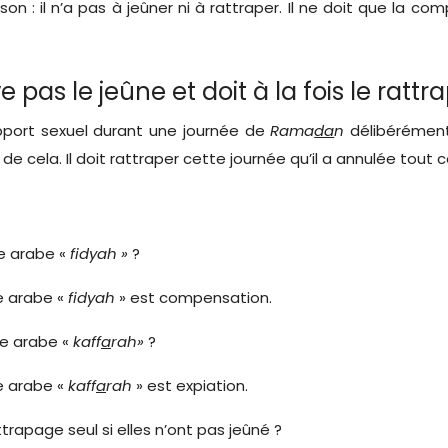
on : il n’a pas à jeûner ni à rattraper. Il ne doit que la c
 pas le jeûne et doit à la fois le rattr
apport sexuel durant une journée de
Rama
da
n
délibérément
e de cela. Il doit rattraper cette journée qu’il a annulée tout c
me arabe «
fidyah »
?
e arabe «
fidyah
»
est compensation.
me arabe «
kaff
a
rah»
?
e arabe «
kaff
a
rah
»
est expiation.
trapage seul si elles n’ont pas jeûné ?