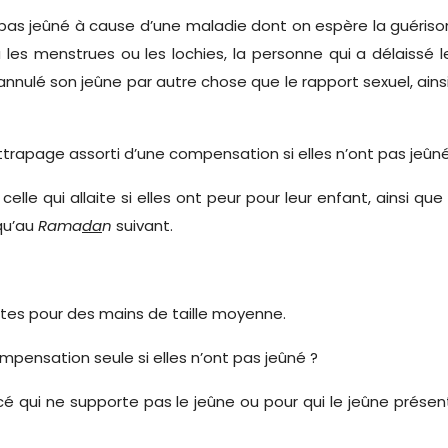
’a pas jeûné à cause d’une maladie dont on espère la guériso
u les menstrues ou les lochies, la personne qui a délaissé
 annulé son jeûne par autre chose que le rapport sexuel, ainsi
ttrapage assorti d’une compensation si elles n’ont pas jeûn
celle qui allaite si elles ont peur pour leur enfant, ainsi q
squ’au
Rama
da
n
suivant.
ointes pour des mains de taille moyenne.
mpensation seule si elles n’ont pas jeûné ?
vancé qui ne supporte pas le jeûne ou pour qui le jeûne prés