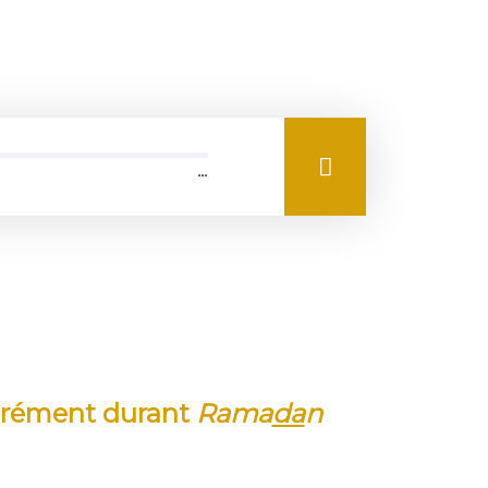
…
ibérément durant
Rama
da
n