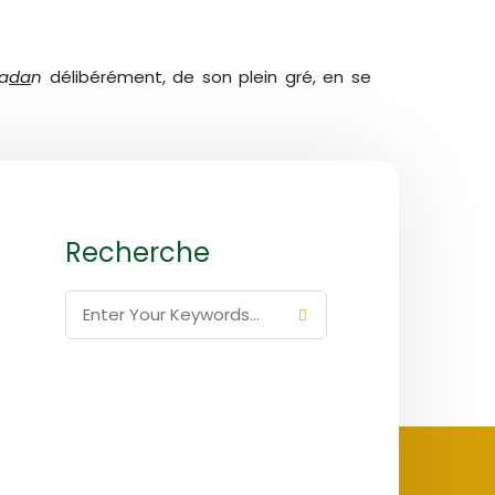
a
da
n
délibérément, de son plein gré, en se
Recherche