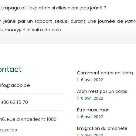
trapage et l’expiation si elles n’ont pas jeûné ?
son jeûne par un rapport sexuel durant une journée de
Ram
 du
maniyy
à la suite de cela.
ntact
Comment entrer en Islam
6 avril 2022
info@acbb.be
Allah n’est pas un corps
6 avril 2022
486 63 15 70
Être musulman
6 avril 2022
46, Rue d'Anderlecht 1000
Émigration du prophète
ruxelles
3 avril 2022