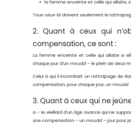
la femme enceinte et celle qui allaite, 
Tous ceux-là doivent seulement le rattrapage
2. Quant à ceux qui n’ob
compensation, ce sont :
La femme enceinte et celle qui allaite si e
chaque jour d’un
moudd
– le plein de deux m
Celui à qui il incombait un rattrapage de
Ra
compensation, pour chaque jour, un
moudd
.
3. Quant à ceux qui ne jeûne
a – le vieillard d’un âge avancé qui ne suppo
une compensation – un
moudd
– jour pour jo