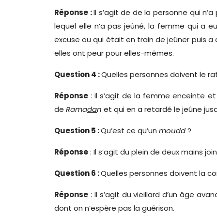
Réponse :
Il s’agit de de la personne qui n
lequel elle n’a pas jeûné, la femme qui a e
excuse ou qui était en train de jeûner puis a
elles ont peur pour elles-mêmes.
Question 4 :
Quelles personnes doivent le ra
Réponse
: Il s’agit de la femme enceinte et 
de
Rama
da
n
et qui en a retardé le jeûne ju
Question 5 :
Qu’est ce qu’un
moudd
?
Réponse
: Il s’agit du plein de deux mains j
Question 6 :
Quelles personnes doivent la co
Réponse
: Il s’agit du vieillard d’un âge a
dont on n’espère pas la guérison.