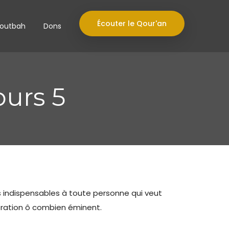
Écouter le Qour'an
outbah
Dons
ours 5
ns indispensables à toute personne qui veut
oration ô combien éminent.