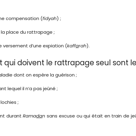
’une compensation (
fidyah
) ;
la place du rattrapage ;
le versement d’une expiation (
kaff
a
rah
).
t qui doivent le rattrapage seul sont le
aladie dont on espère la guérison ;
t lequel il n’a pas jeûné ;
lochies ;
ent durant
Rama
da
n
sans excuse ou qui était en train de j