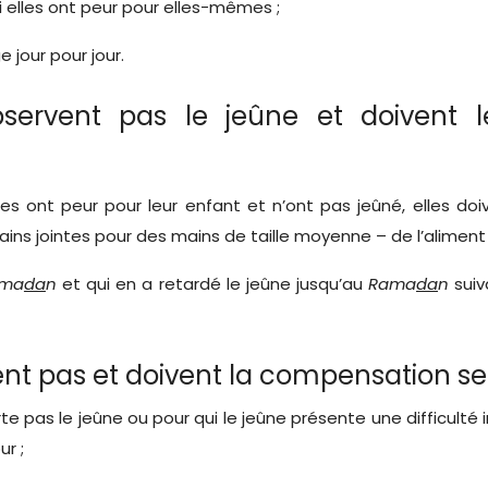
si elles ont peur pour elles-mêmes ;
 jour pour jour.
servent pas le jeûne et doivent le
lles ont peur pour leur enfant et n’ont pas jeûné, elles d
ains jointes pour des mains de taille moyenne – de l’aliment
ma
da
n
et qui en a retardé le jeûne jusqu’au
Rama
da
n
suiv
nt pas et doivent la compensation seu
rte pas le jeûne ou pour qui le jeûne présente une difficulté
ur ;