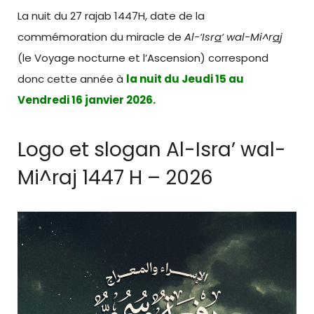
La nuit du 27 rajab 1447H, date de la
commémoration du miracle de
Al-‘Isr
a
‘ wal-Mi^r
a
j
(le Voyage nocturne et l’Ascension) correspond
donc cette année à
la nuit du Jeudi 15 au
Vendredi 16 janvier 2026.
Logo et slogan Al-Isra’ wal-
Mi^raj 1447 H – 2026