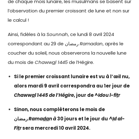
de chaque mois lunaire, les musulmans se basent sur
l’observation du premier croissant de lune et non sur
le calcul !
Ainsi, fidèles à la
Sounnah
, ce lundi 8 avril 2024
correspondant au 29 de رمضان
Ramadan
, après le
coucher du soleil, nous observerons la nouvelle lune
du mois de
Chaww
a
l 1445
de l’Hégire.
Si le premier croissant lunaire est vu à l’œil nu,
alors mardi 9 avril correspondra au 1er jour de
Chaww
a
l 1445 de l’Hégire
, jour de ^
Idou l-fi
t
r
Sinon, nous complèterons le mois de
رمضان
Rama
da
n à
30 jours et le jour du
^
I
d al-
Fi
t
r
sera mercredi 10 avril 2024.