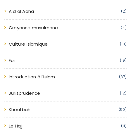
Aïd al Adha
(2)
Croyance musulmane
(4)
Culture Islamique
(18)
Foi
(19)
Introduction à l'Islam
(37)
Jurisprudence
(12)
Khoutbah
(50)
Le Hajj
(11)