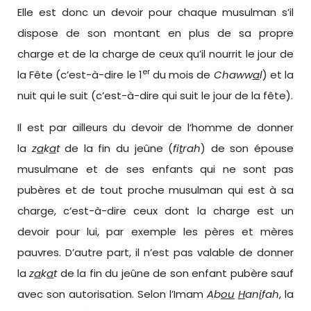
Elle est donc un devoir pour chaque musulman s’il
dispose de son montant en plus de sa propre
charge et de la charge de ceux qu’il nourrit le jour de
er
la Fête (c’est-à-dire le 1
du mois de
Chaww
a
l
) et la
nuit qui le suit (c’est-à-dire qui suit le jour de la fête).
Il est par ailleurs du devoir de l’homme de donner
la
z
a
k
a
t
de la fin du jeûne (
fi
t
rah
) de son épouse
musulmane et de ses enfants qui ne sont pas
pubères et de tout proche musulman qui est à sa
charge, c’est-à-dire ceux dont la charge est un
devoir pour lui, par exemple les pères et mères
pauvres. D’autre part, il n’est pas valable de donner
la
z
a
k
a
t
de la fin du jeûne de son enfant pubère sauf
avec son autorisation. Selon l’Imam
Ab
ou
H
an
i
fah
, la