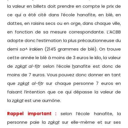
la valeur en billets doit prendre en compte le prix de
ce qui a été cité dans l’école hanafite, en blé, en
dattes, en raisins secs ou en orge, dans chaque ville,
en fonction de sa mesure correspondante. L’ACBB
adopte donc l’estimation la plus précautionneuse du
demi
sa^
irakien (2145 grammes de blé). On trouve
cette année le blé à moins de 3 euros le kilo, la valeur
de
z
a
k
a
t al-f
i
tr
selon l’école
h
anafite est donc de
moins de 7 euros. Vous pouvez donc donner en tant
que
z
a
k
a
t al-f
i
tr
sur chaque personne 7 euros en
faisant l’intention que ce qui dépasse la valeur de
la
z
a
k
a
t
est une aumône.
Rappel important :
selon l’école hanafite, la
personne paie la
z
a
k
a
t
sur elle-même et sur ses