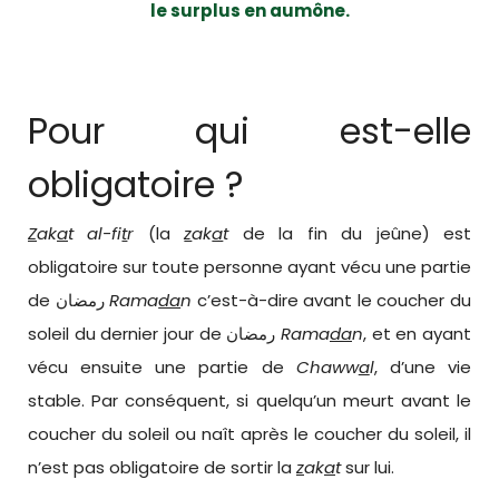
le surplus en aumône.
Pour qui est-elle
obligatoire ?
Z
ak
a
t al-fi
t
r
(la
z
ak
a
t
de la fin du jeûne) est
obligatoire sur toute personne ayant vécu une partie
de
رمضان
Rama
da
n
c’est-à-dire avant le coucher du
soleil du dernier jour de
رمضان
Rama
da
n
, et en ayant
vécu ensuite une partie de
Chaww
a
l
, d’une vie
stable. Par conséquent, si quelqu’un meurt avant le
coucher du soleil ou naît après le coucher du soleil, il
n’est pas obligatoire de sortir la
z
ak
a
t
sur lui.