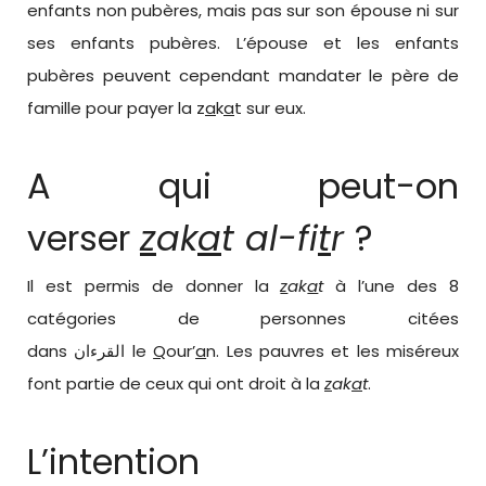
enfants non pubères, mais pas sur son épouse ni sur
ses enfants pubères. L’épouse et les enfants
pubères peuvent cependant mandater le père de
famille pour payer la z
a
k
a
t sur eux.
A qui peut-on
verser
z
ak
a
t al-fi
t
r
?
Il est permis de donner la
z
ak
a
t
à l’une des 8
catégories de personnes citées
dans
القرءان
le
Q
our’
a
n. Les pauvres et les miséreux
font partie de ceux qui ont droit à la
z
ak
a
t
.
L’intention