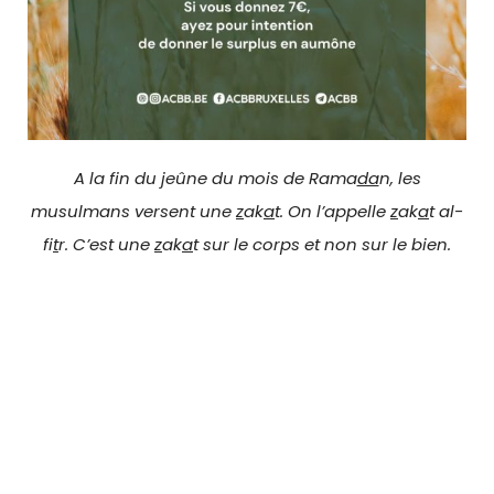
A la fin du jeûne du mois de Rama
da
n, les
musulmans versent une
z
ak
a
t. On l’appelle
z
ak
a
t al-
fi
t
r. C’est une
z
ak
a
t sur le corps et non sur le bien.