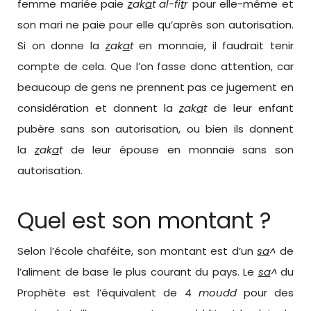
femme mariée paie
z
ak
a
t
al-fi
t
r
pour elle-même et
son mari ne paie pour elle qu’après son autorisation.
Si on donne la
z
ak
a
t
en monnaie, il faudrait tenir
compte de cela. Que l’on fasse donc attention, car
beaucoup de gens ne prennent pas ce jugement en
considération et donnent la
z
ak
a
t
de leur enfant
pubère sans son autorisation, ou bien ils donnent
la
z
ak
a
t
de leur épouse en monnaie sans son
autorisation.
Quel est son montant ?
Selon l’école chaféite, son montant est d’un
sa
^
de
l’aliment de base le plus courant du pays. Le
sa
^
du
Prophète est l’équivalent de 4
moudd
pour des