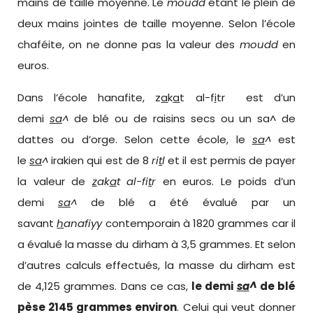
mains de taille moyenne. Le
moudd
étant le plein de
deux mains jointes de taille moyenne. Selon l’école
chaféite, on ne donne pas la valeur des
moudd
en
euros.
Dans l’école hanafite, z
a
k
a
t al-f
i
tr est d’un
demi
sa
^
de blé ou de raisins secs ou un sa^ de
dattes ou d’orge. Selon cette école, le
sa
^
est
le
sa
^
irakien qui est de 8
ri
t
l
et il est permis de payer
la valeur de
z
ak
a
t al-fi
t
r
en euros. Le poids d’un
demi
sa
^
de blé a été évalué par un
savant
h
anafiyy
contemporain à 1820 grammes car il
a évalué la masse du dirham à 3,5 grammes. Et selon
d’autres calculs effectués, la masse du dirham est
de 4,125 grammes. Dans ce cas,
le demi
sa
^
de blé
pèse 2145 grammes environ
. Celui qui veut donner