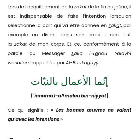
Lors de l’acquittement de la
z
a
k
a
t
de la fin du jeûne, il
est indispensable de faire l’intention lorsqu’on
sélectionne la part qui va être donnée en
z
ak
a
t
, par
exemple en disant dans son cœur : ceci est
la
z
ak
a
t
de mon corps. Et ce, conformément à la
parole du Messager
s
alla l-L
a
hou ^alayhi
wasallam
rapportée par
Al-Boukh
a
riyy
:
إنّما الأعمال بالنيّات
(
‘innama l-a^m
a
lou bin-niyy
a
t
)
Ce qui signifie :
«
Les bonnes œuvres ne valent
qu’avec les intentions
»