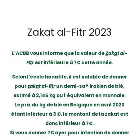
Zakat al-Fitr 2023
L’ACBB vous informe que la valeur de
Z
ak
a
t al-
Fi
t
r
est inférieure à 7€ cette année.
Selon l’école
h
anafite, il est valable de donner
pour
z
ak
a
t
al-fi
t
r
un demi-sa^ irakien de blé,
estimé à 2,145 kg ou l’équivalent en monnaie.
Le prix du kg de blé en Belgique en avril 2023
étant inférieur à 3 €, le montant de la zakat est
donc inférieur à 7€.
Si vous donnez 7€ ayez pour intention de donner