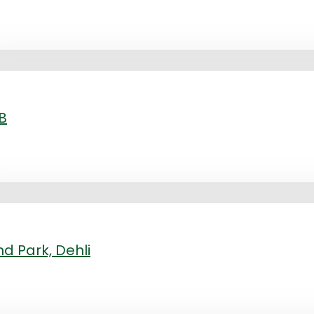
B
d Park, Dehli