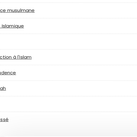
nce musulmane
 Islamique
ction à l'Islam
rudence
bah
assé