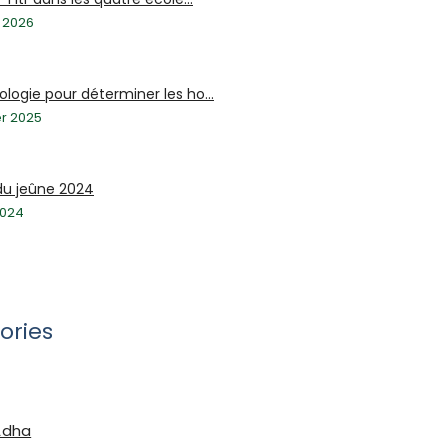
 2026
logie pour déterminer les ho...
er 2025
du jeûne 2024
2024
ories
Adha