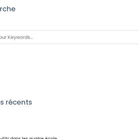
rche
es récents
-Fitr dans les quatre école...