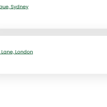
que, Sydney
 Lane, London