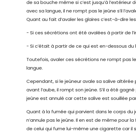
de sa bouche même si c’est jusqu’à l’extérieur de 
avec sa langue, il ne rompt pas le jeûne s’il l’ava
Quant au fait d’avaler les glaires c’est-à-dire le
− Si ces sécrétions ont été avalées à partir de l’
− Si c’était à partir de ce qui est en-dessous du l
Toutefois, avaler ces sécrétions ne rompt pas le
langue.
Cependant, si le jeûneur avale sa salive altérée
avant l’aube, il rompt son jeûne. S’il a été gagné
jeûne est annulé car cette salive est souillée pa
Quant à la fumée qui parvient dans le corps du j
n’annule pas le jeûne. Il en est de même pour la 
de celui qui fume lui-même une cigarette car il s