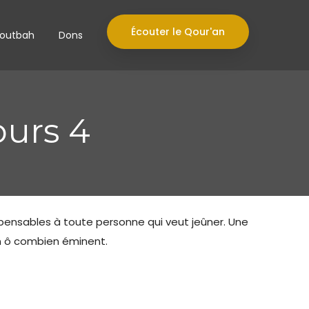
Écouter le Qour'an
outbah
Dons
ours 4
ispensables à toute personne qui veut jeûner. Une
on ô combien éminent.