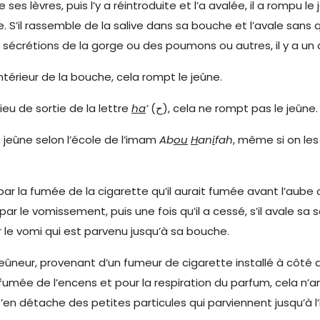
ses lèvres, puis l’y a réintroduite et l’a avalée, il a rompu l
le. S’il rassemble de la salive dans sa bouche et l’avale sans 
s sécrétions de la gorge ou des poumons ou autres, il y a un d
intérieur de la bouche, cela rompt le jeûne.
ieu de sortie de la lettre
ha
’
(ح), cela ne rompt pas le jeûne.
 jeûne selon l’école de l’imam
Ab
ou
H
an
i
fah
, même si on les
 par la fumée de la cigarette qu’il aurait fumée avant l’aub
 par le vomissement, puis une fois qu’il a cessé, s’il avale sa
r le vomi qui est parvenu jusqu’à sa bouche.
eûneur, provenant d’un fumeur de cigarette installé à côté 
fumée de l’encens et pour la respiration du parfum, cela n’an
’en détache des petites particules qui parviennent jusqu’à l’i