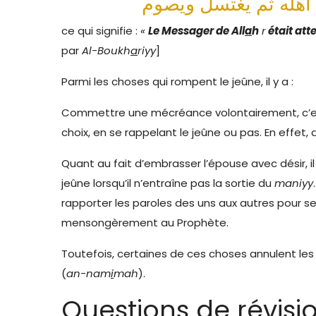
ce qui signifie :
«
Le Messager de All
a
h
r
était atte
par
Al-Boukh
a
riyy
]
Parmi les choses qui rompent le jeûne, il y a :
Commettre une mécréance volontairement, c’est-à
choix, en se rappelant le jeûne ou pas. En effet
Quant au fait d’embrasser l’épouse avec désir, il e
jeûne lorsqu’il n’entraîne pas la sortie du
maniyy
rapporter les paroles des uns aux autres pour sem
mensongèrement au Prophète.
Toutefois, certaines de ces choses annulent le
(
an-nam
i
mah
).
Questions de révisi