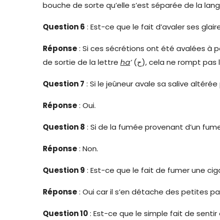
bouche de sorte qu’elle s’est séparée de la lang
Question
6
: Est-ce que le fait d’avaler ses glair
Réponse
: Si ces sécrétions ont été avalées à pa
de sortie de la lettre
ha
’
(ح), cela ne rompt pas 
Question 7
: Si le jeûneur avale sa salive altéré
Réponse
: Oui.
Question 8
: Si de la fumée provenant d’un fume
Réponse
: Non.
Question 9
: Est-ce que le fait de fumer une cig
Réponse
: Oui car il s’en détache des petites par
Question 10
: Est-ce que le simple fait de senti