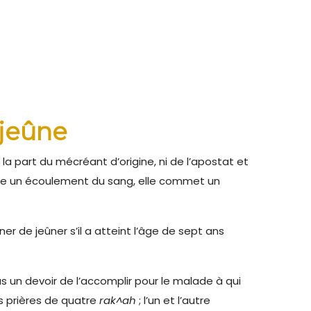
 jeûne
la part du mécréant d’origine, ni de l’apostat et
ncore un écoulement du sang, elle commet un
ner de jeûner s’il a atteint l’âge de sept ans
us un devoir de l’accomplir pour le malade à qui
es prières de quatre
rak^ah
; l’un et l’autre