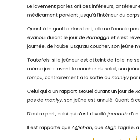
Le lavement par les orifices inférieurs, antérieur 
médicament parvient jusqu’à l’intérieur du corps. 
Quant à la goutte dans l’œil, elle ne l’annule pa
évanoui durant le jour de
Rama
da
n
et s’est rév
journée, de l’aube jusqu’au coucher, son jeûne n’
Toutefois, si le jeûneur est atteint de folie, ne
même juste avant le coucher du soleil, son jeûne 
rompu, contrairement à la sortie du
maniyy
par 
Celui qui a un rapport sexuel durant un jour de
R
pas de
maniyy
, son jeûne est annulé. Quant à cel
D’autre part, celui qui s’est réveillé
j
oun
ou
b
d’un 
Il est rapporté que
^
A
’ichah
, que
All
a
h
l’agrée, a 