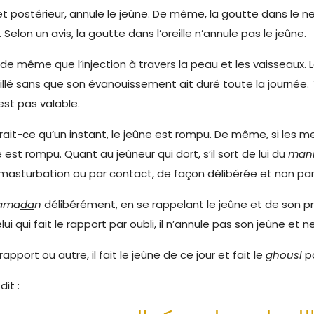
et postérieur, annule le jeûne. De même, la goutte dans le nez 
Selon un avis, la goutte dans l’oreille n’annule pas le jeûne.
s de même que l’injection à travers la peau et les vaisseaux. 
eillé sans que son évanouissement ait duré toute la journée.
est pas valable.
 serait-ce qu’un instant, le jeûne est rompu. De même, si les 
est rompu. Quant au jeûneur qui dort, s’il sort de lui du
mani
masturbation ou par contact, de façon délibérée et non par 
ama
da
n
délibérément, en se rappelant le jeûne et de son pro
ui qui fait le rapport par oubli, il n’annule pas son jeûne et 
rapport ou autre, il fait le jeûne de ce jour et fait le
ghousl
p
dit :