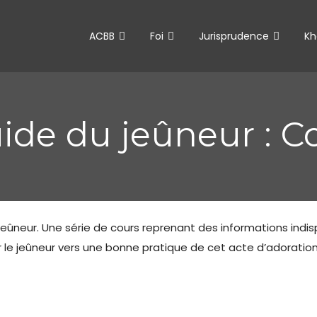
ACBB
Foi
Jurisprudence
Kh
ide du jeûneur : C
u jeûneur. Une série de cours reprenant des informations ind
 le jeûneur vers une bonne pratique de cet acte d’adorati