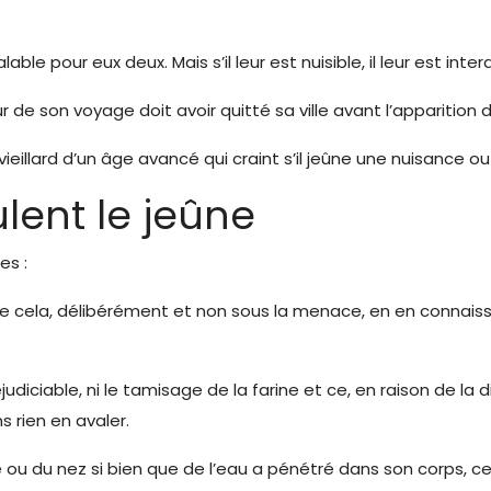
able pour eux deux. Mais s’il leur est nuisible, il leur est interd
 de son voyage doit avoir quitté sa ville avant l’apparition d
vieillard d’un âge avancé qui craint s’il jeûne une nuisance ou
lent le jeûne
es :
ela, délibérément et non sous la menace, en en connaissan
ciable, ni le tamisage de la farine et ce, en raison de la diff
s rien en avaler.
u du nez si bien que de l’eau a pénétré dans son corps, celui-