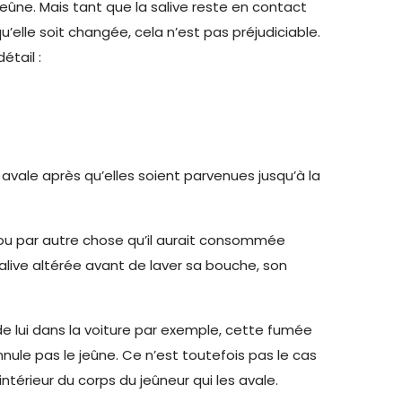
e jeûne. Mais tant que la salive reste en contact
qu’elle soit changée, cela n’est pas préjudiciable.
étail :
 avale après qu’elles soient parvenues jusqu’à la
e ou par autre chose qu’il aurait consommée
 salive altérée avant de laver sa bouche, son
de lui dans la voiture par exemple, cette fumée
nule pas le jeûne. Ce n’est toutefois pas le cas
ntérieur du corps du jeûneur qui les avale.