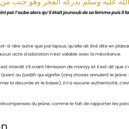
int par l’aube alors qu’il était
j
ounoub de sa femme puis il faisa
-dire autre que par lapsus, qu’elle ait été dite en plaisa
, aucun acte d’adoration n’est valable avec la mécréance.
st interdit s’il craint l’émission de
maniyy
et il est dit que c
. Quant au
h
ad
i
th
qui signifie (cinq choses annulent le jeûne 
er la discorde et le baiser), il n’a aucune authenticité, c’e
s récompenses du jeûne, comme le fait de rapporter les paro
on