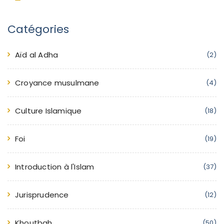
Catégories
Aïd al Adha
(2)
Croyance musulmane
(4)
Culture Islamique
(18)
Foi
(19)
Introduction à l'Islam
(37)
Jurisprudence
(12)
Khoutbah
(50)