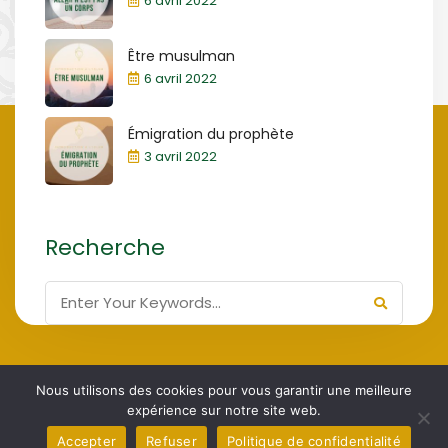
6 avril 2022
Être musulman
6 avril 2022
Émigration du prophète
3 avril 2022
Recherche
Nous utilisons des cookies pour vous garantir une meilleure
Association Culturelle de Bienfaisance de
ACBB 2024,
expérience sur notre site web.
Bruxelles
Accepter
Refuser
Politique de confidentialité