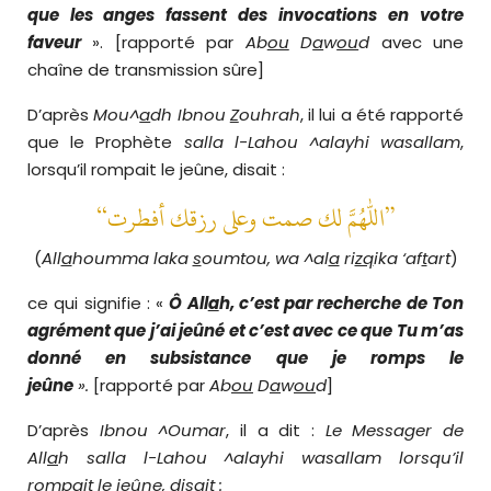
que les anges fassent des invocations
en votre
faveur
». [rapporté par
Ab
ou
D
a
w
ou
d
avec une
chaîne de transmission sûre]
D’après
Mou^
a
dh Ibnou
Z
ouhrah
, il lui a été rapporté
que le Prophète
salla l-Lahou ^alayhi wasallam
,
lorsqu’il rompait le jeûne, disait :
“اللهم لك صمت وعلى رزقك أفطرت”
(
All
a
houmma laka
s
oumtou, wa ^al
a
ri
zq
ika ‘af
t
art
)
ce qui signifie : «
Ô All
a
h, c’est par recherche de Ton
agrément que j’ai jeûné et c’est avec ce que Tu m’as
donné en subsistance que je romps le
jeûne
».
[rapporté par
Ab
ou
D
a
w
ou
d
]
D’après
Ibnou ^Oumar
, il a dit :
Le Messager de
All
a
h
salla l-Lahou ^alayhi wasallam
lorsqu’il
rompait le jeûne, disait :