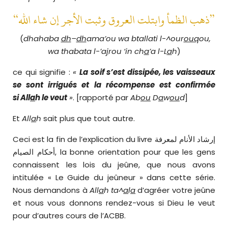
“ذهب الظمأ وابتلت العروق وثبت الأجر إن شاء الله”
(
dhahaba
dh
–
dh
ama’ou wa btallati l-^our
ouq
ou,
wa
thabata l-’a
j
rou ‘in ch
a
’a l-L
a
h
)
ce qui signifie :
«
La soif s’est dissipée, les vaisseaux
se sont irrigués et la récompense est confirmée
si All
a
h le veut
»
. [rapporté par
Ab
ou
D
a
w
ou
d
]
Et
All
a
h
sait plus que tout autre.
Ceci est la fin de l’explication du livre إرشاد الأنام لمعرفة
أحكام الصيام, la bonne orientation pour que les gens
connaissent les lois du jeûne, que nous avons
intitulée « Le Guide du jeûneur » dans cette série.
Nous demandons à
All
a
h
ta^
a
l
a
d’agréer votre jeûne
et nous vous donnons rendez-vous si Dieu le veut
pour d’autres cours de l’ACBB.