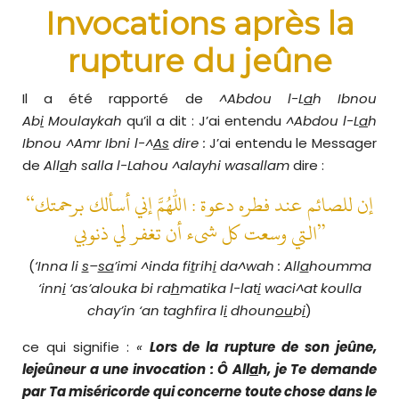
Invocations après la
rupture du jeûne
Il a été rapporté de
^Abdou l-L
a
h Ibnou
Ab
i
Moulaykah
qu’il a dit : J’ai entendu
^Abdou l-L
a
h
Ibnou ^Amr Ibni l-^
As
dire :
J’ai entendu le Messager
de
All
a
h salla l-Lahou ^alayhi wasallam
dire :
“إن للصائم عند فطره دعوة : اللهم إني أسألك برحمتك
التي وسعت كل شىء أن تغفر لي ذنوبي”
(
‘Inna li
s
–
sa
’imi ^inda fi
t
rih
i
da^wah : All
a
houmma
‘inn
i
‘as’alouka bi ra
h
matika l-lat
i
waci^at koulla
chay’in ‘an taghfira l
i
dhoun
ou
b
i
)
ce qui signifie :
«
Lors de la rupture de son jeûne,
le
jeûneur a une invocation : Ô All
a
h, je Te demande
par Ta miséricorde qui concerne toute chose dans le