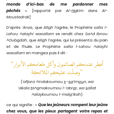
monde d’ici-bas de me
pardonner mes
péchés
».
[rapporté par
Al-
Ha
kim
dans
Al-
Moustadrak
]
D’après
‘Anas
, que
All
a
h
l’agrée, le Prophète
salla l-
Lahou ^alayhi wasallam
se rendit chez
Sa^d Ibnou
^Oub
a
dah
, que
All
a
h
l’agrée, qui lui présenta du pain
et de l’huile. Le Prophète
salla l-Lahou ^alayhi
wasallam
en mangea puis il dit :
“أفطر عندكم الصائمون وأكل طعامكم الأبرار
وصلّت عليكم الملائكة”
(
‘af
t
ara ^indakoumou
s
–
sa
’im
ou
n, wa
‘akala
t
a^
a
makoumou l-’abr
a
r, wa
s
allat
^alaykoumou
l-mal
a
’ikah
)
ce qui signifie : «
Que les jeûneurs
rompent leur jeûne
chez vous, que les pieux partagent
votre repas et