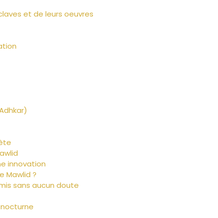
claves et de leurs oeuvres
ation
‘Adhkar)
ète
awlid
ne innovation
e Mawlid ?
rmis sans aucun doute
 nocturne