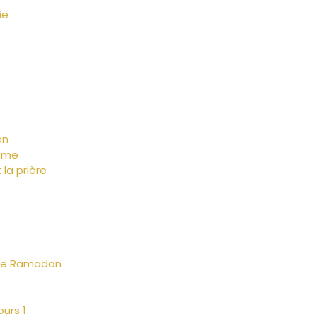
ie
on
time
la prière
n de Ramadan
ours 1