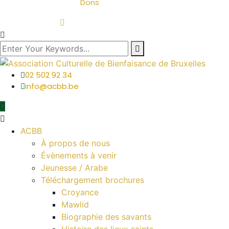
Dons
02 502 92 34
info@acbb.be
ACBB
À propos de nous
Évènements à venir
Jeunesse / Arabe
Téléchargement brochures
Croyance
Mawlid
Biographie des savants
Histoire des lieux saints