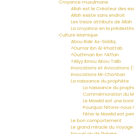
Croyance musulmane
Allah est le Créateur des es
Allah existe sans endroit
Les treize attributs de Allah
La croyance en la prédestin
Culture Islamique
Abou Bakr As-Siddiq
^Oumar Ibn Al-Khattab
^Outhman Ibn ^Affan
^Aliyy Ibnou Abou Talib
Invocations et évocations (
Invocations Mi-Cha^ban
La naissance du prophète
La naissance du proph
Commémoration du M
Le Mawlid est une bon
Pourquoi fêtons-nous l
Fêter le Mawlid est pe
Le bon comportement
Le grand miracle du Voyage
Nouvel an de l’hégire