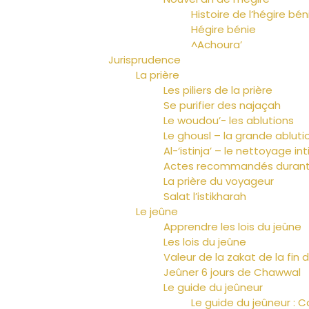
Histoire de l’hégire bén
Hégire bénie
^Achoura’
Jurisprudence
La prière
Les piliers de la prière
Se purifier des najaçah
Le woudou’- les ablutions
Le ghousl – la grande abluti
Al-‘istinja’ – le nettoyage in
Actes recommandés durant 
La prière du voyageur
Salat l’istikharah
Le jeûne
Apprendre les lois du jeûne
Les lois du jeûne
Valeur de la zakat de la fi
Jeûner 6 jours de Chawwal
Le guide du jeûneur
Le guide du jeûneur : C