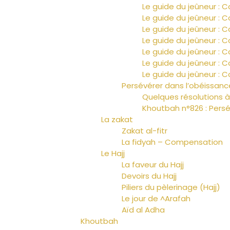
Le guide du jeûneur : C
Le guide du jeûneur : C
Le guide du jeûneur : C
Le guide du jeûneur : C
Le guide du jeûneur : C
Le guide du jeûneur : C
Le guide du jeûneur : C
Persévérer dans l’obéissanc
Quelques résolutions 
Khoutbah n°826 : Pers
La zakat
Zakat al-fitr
La fidyah – Compensation
Le Hajj
La faveur du Hajj
Devoirs du Hajj
Piliers du pèlerinage (Hajj)
Le jour de ^Arafah
Aïd al Adha
Khoutbah