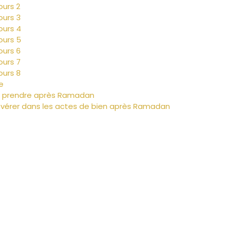
ours 2
ours 3
ours 4
ours 5
ours 6
ours 7
ours 8
e
à prendre après Ramadan
évérer dans les actes de bien après Ramadan