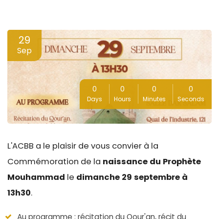
29
Sep
0
0
0
0
Days
Hours
Minutes
Seconds
L'ACBB a le plaisir de vous convier à la
Commémoration de la
naissance du Prophète
Mouhammad
le
dimanche 29 septembre à
13h30
.
Au programme : récitation du Qour'an, récit du