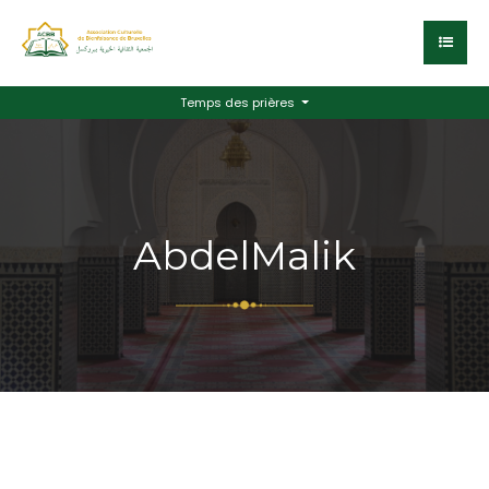
Temps des prières
AbdelMalik