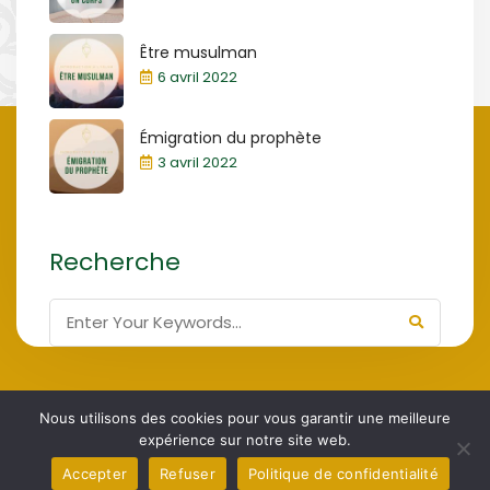
Être musulman
6 avril 2022
Émigration du prophète
3 avril 2022
Recherche
Nous utilisons des cookies pour vous garantir une meilleure
Association Culturelle de Bienfaisance de
ACBB 2024,
expérience sur notre site web.
Bruxelles
Accepter
Refuser
Politique de confidentialité